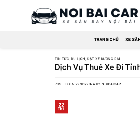
Skip
to
content
TRANG CHỦ
XE SÂ
TIN TỨC
,
DU LỊCH
,
ĐẶT XE ĐƯỜNG DÀI
Dịch Vụ Thuê Xe Đi Tỉnh
POSTED ON
22/01/2024
BY
NOIBAICAR
22
Th1