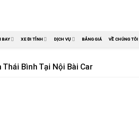
N BAY
XE ĐI TỈNH
DỊCH VỤ
BẢNG GIÁ
VỀ CHÚNG TÔI
 Thái Bình Tại Nội Bài Car