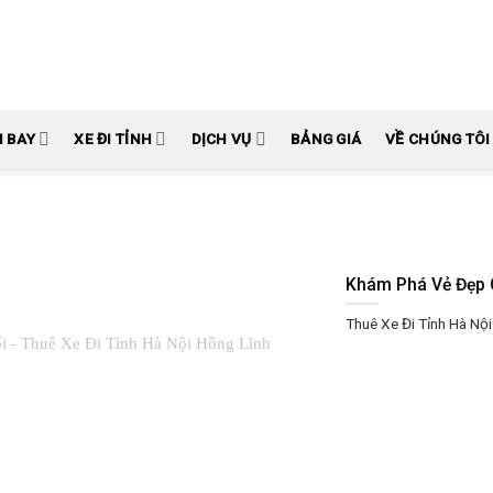
N BAY
XE ĐI TỈNH
DỊCH VỤ
BẢNG GIÁ
VỀ CHÚNG TÔI
Khám Phá Vẻ Đẹp C
Thuê Xe Đi Tỉnh Hà Nội