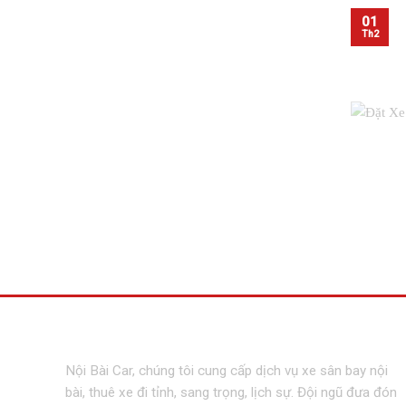
01
Th2
DỊCH VỤ VẬN TẢI NỘI BÀI CAR
Nội Bài Car, chúng tôi cung cấp dịch vụ xe sân bay nội
bài, thuê xe đi tỉnh, sang trọng, lịch sự. Đội ngũ đưa đón