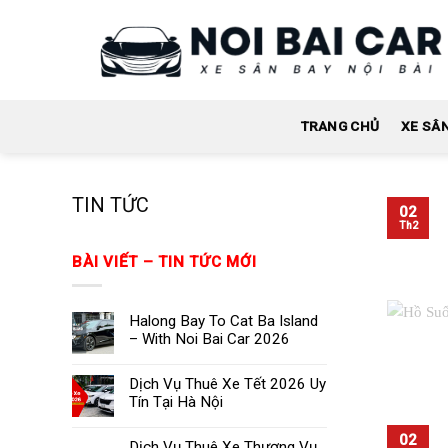
Skip
to
content
TRANG CHỦ
XE SÂ
TIN TỨC
02
Th2
BÀI VIẾT – TIN TỨC MỚI
Halong Bay To Cat Ba Island
– With Noi Bai Car 2026
Dịch Vụ Thuê Xe Tết 2026 Uy
Tín Tại Hà Nội
02
Dịch Vụ Thuê Xe Thương Vụ