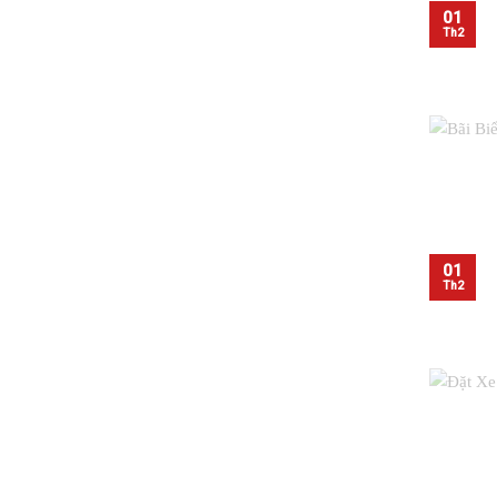
01
Th2
01
Th2