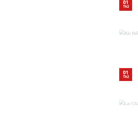
01
Th2
01
Th2