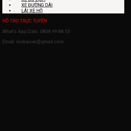
XE ĐƯỜNG DÀI
LÁI XE HỘ
HỖ TRỢ TRỰC TUYẾN
What’s App/Zalo: 0838 99 88 55
Email: noibaicar@gmail.com