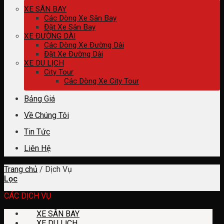
XE SÂN BAY
Các Dòng Xe Sân Bay
Đặt Xe Sân Bay
XE ĐƯỜNG DÀI
Các Dòng Xe Đường Dài
Đặt Xe Đường Dài
XE DU LỊCH
City Tour
Các Dòng Xe City Tour
Bảng Giá
Về Chúng Tôi
Tin Tức
Liên Hệ
Trang chủ
/
Dịch Vụ
Lọc
CÁC DỊCH VỤ
XE SÂN BAY
XE DU LỊCH