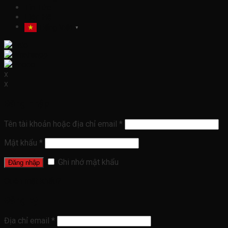
Tin Tức
Liên Hệ
Tiếng Việt
▼
x
x
Đăng nhập
Tên tài khoản hoặc địa chỉ email
*
Mật khẩu
*
Ghi nhớ mật khẩu
Đăng nhập
Quên mật khẩu?
Đăng ký
Địa chỉ email
*