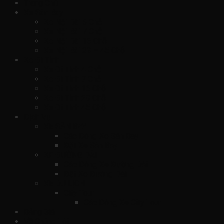
Trang Chủ
Xe Sân Bay
Xe Nội Bài 5 Chỗ
Xe Nội Bài 7 Chỗ
Xe Nội Bài 16 Chỗ
Xe Nội Bài 29 – 45 Chỗ
Xe Đi Tỉnh
Xe Đi Tỉnh 4 Chỗ
Xe Đi Tỉnh 7 Chỗ
Xe Đi Tỉnh 16 Chỗ
Xe Đi Tỉnh 29 Chỗ
Xe Đi Tỉnh 45 Chỗ
Dịch Vụ
XE SÂN BAY
Các Dòng Xe Sân Bay
Đặt Xe Sân Bay
XE ĐƯỜNG DÀI
Các Dòng Xe Đường Dài
Đặt Xe Đường Dài
XE DU LỊCH
City Tour
Các Dòng Xe City Tour
Bảng Giá
Về Chúng Tôi