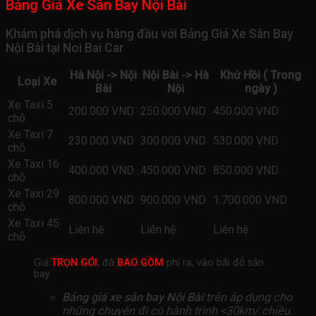
Bảng Giá Xe Sân Bay Nội Bài
Khám phá dịch vụ hàng đầu với Bảng Giá Xe Sân Bay
Nội Bài tại Noi Bai Car
Hà Nội -> Nội
Nội Bài -> Hà
Khứ Hồi ( Trong
Loại Xe
Bài
Nội
ngày )
Xe Taxi 5
200.000 VND
250.000 VND
450.000 VND
chỗ
Xe Taxi 7
230.000 VND
300.000 VND
530.000 VND
chỗ
Xe Taxi 16
400.000 VND
450.000 VND
850.000 VND
chỗ
Xe Taxi 29
800.000 VND
900.000 VND
1.700.000 VND
chỗ
Xe Taxi 45
Liên hệ
Liên hệ
Liên hệ
chỗ
Giá
TRỌN GÓI
, đã
BAO GỒM
phí ra, vào bãi đỗ sân
bay.
Bảng giá xe sân bay Nội Bài
trên áp dụng cho
những chuyến đi có hành trình <30km/ chiều.