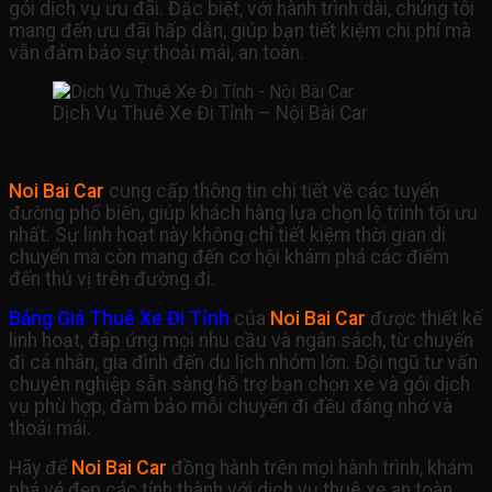
gói dịch vụ ưu đãi. Đặc biệt, với hành trình dài, chúng tôi
mang đến ưu đãi hấp dẫn, giúp bạn tiết kiệm chi phí mà
vẫn đảm bảo sự thoải mái, an toàn.
Dịch Vụ Thuê Xe Đi Tỉnh – Nội Bài Car
Noi Bai Car
cung cấp thông tin chi tiết về các tuyến
đường phổ biến, giúp khách hàng lựa chọn lộ trình tối ưu
nhất. Sự linh hoạt này không chỉ tiết kiệm thời gian di
chuyển mà còn mang đến cơ hội khám phá các điểm
đến thú vị trên đường đi.
Bảng Giá Thuê Xe Đi Tỉnh
của
Noi Bai Car
được thiết kế
linh hoạt, đáp ứng mọi nhu cầu và ngân sách, từ chuyến
đi cá nhân, gia đình đến du lịch nhóm lớn. Đội ngũ tư vấn
chuyên nghiệp sẵn sàng hỗ trợ bạn chọn xe và gói dịch
vụ phù hợp, đảm bảo mỗi chuyến đi đều đáng nhớ và
thoải mái.
Hãy để
Noi Bai Car
đồng hành trên mọi hành trình, khám
phá vẻ đẹp các tỉnh thành với dịch vụ thuê xe an toàn,