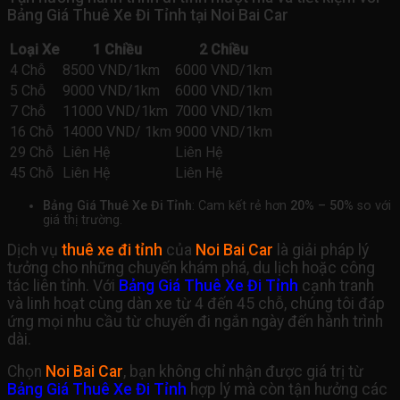
Bảng Giá Thuê Xe Đi Tỉnh tại Noi Bai Car
Loại Xe
1 Chiều
2 Chiều
4 Chỗ
8500 VND/1km
6000 VND/1km
5 Chỗ
9000 VND/1km
6000 VND/1km
7 Chỗ
11000 VND/1km
7000 VND/1km
16 Chỗ
14000 VND/ 1km
9000 VND/1km
29 Chỗ
Liên Hệ
Liên Hệ
45 Chỗ
Liên Hệ
Liên Hệ
Bảng Giá Thuê Xe Đi Tỉnh
: Cam kết rẻ hơn
20% – 50%
so với
giá thị trường.
Dịch vụ
thuê xe đi tỉnh
của
Noi Bai Car
là giải pháp lý
tưởng cho những chuyến khám phá, du lịch hoặc công
tác liên tỉnh. Với
Bảng Giá Thuê Xe Đi Tỉnh
cạnh tranh
và linh hoạt cùng dàn xe từ 4 đến 45 chỗ, chúng tôi đáp
ứng mọi nhu cầu từ chuyến đi ngắn ngày đến hành trình
dài.
Chọn
Noi Bai Car
, bạn không chỉ nhận được giá trị từ
Bảng Giá Thuê Xe Đi Tỉnh
hợp lý mà còn tận hưởng các