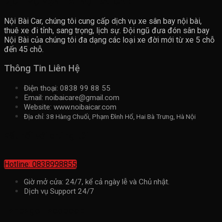
DỊCH VỤ VẬN TẢI NỘI BÀI CAR
Nội Bài Car, chúng tôi cung cấp dịch vụ xe sân bay nội bài,
thuê xe đi tỉnh, sang trọng, lịch sự. Đội ngũ đưa đón sân bay
Nội Bài của chúng tôi đa dạng các loại xe đời mới từ xe 5 chỗ
đến 45 chỗ.
Thông Tin Liên Hệ
Điện thoại: 0838 99 88 55
Email: noibaicare@gmail.com
Website: www.noibaicar.com
Địa chỉ: 38 Hàng Chuối, Phạm Đình Hổ, Hai Bà Trưng, Hà Nội
Kết nối với chúng tôi
Hotline: 0838998855
Giờ mở cửa: 24/7, kể cả ngày lễ và Chủ nhật.
Dịch vụ Support 24/7
Fanpage Facebook