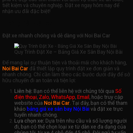
tiết kiệm và chuyên nghiệp. Đặt xe ngay hôm nay để
nhận ưu đãi đặc biệt!
Hướng Dẫn Đặt Xe
Đặt xe nhanh chóng và dễ dàng với Noi Bai Car
Quy Trình Đặt Xe – Bảng Giá Xe Sân Bay Nội Bài
Để mang lại sự thuận tiện và thoải mái cho khách hàng,
Noi Bai Car
đã thiết lập quy trình đặt xe đơn giản và
nhanh chóng. Chỉ cần làm theo các bước dưới đây để sở
hữu chuyến đi an toàn và tiện lợi:
Liên hệ:
Bạn có thể liên hệ với chúng tôi qua
Số
điện thoại
,
Zalo
,
WhatsApp
,
Email
, hoặc truy cập
website của
Noi Bai Car
. Tại đây, bạn có thể tham
khảo
bảng giá xe sân bay Nội Bài
và đặt xe trực
tuyến nhanh chóng.
Lựa chọn xe:
Dựa trên nhu cầu và số lượng người
đi, bạn có thể chọn loại xe từ dàn xe đa dạng của
chúng tôi, từ xe 4 chỗ đến 45 chỗ. Đội ngũ tư vấn