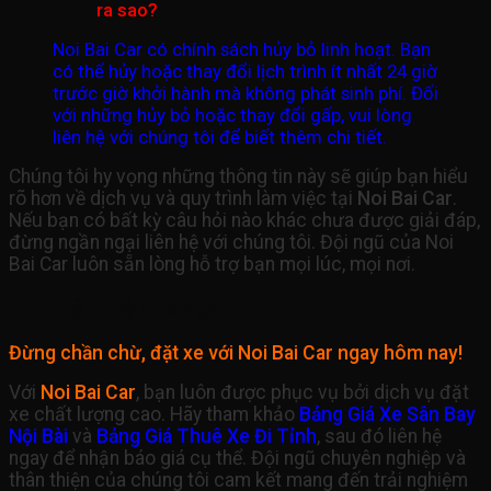
ra sao?
Noi Bai Car có chính sách hủy bỏ linh hoạt. Bạn
có thể hủy hoặc thay đổi lịch trình ít nhất 24 giờ
trước giờ khởi hành mà không phát sinh phí. Đối
với những hủy bỏ hoặc thay đổi gấp, vui lòng
liên hệ với chúng tôi để biết thêm chi tiết.
Chúng tôi hy vọng những thông tin này sẽ giúp bạn hiểu
rõ hơn về dịch vụ và quy trình làm việc tại
Noi Bai Car
.
Nếu bạn có bất kỳ câu hỏi nào khác chưa được giải đáp,
đừng ngần ngại liên hệ với chúng tôi. Đội ngũ của Noi
Bai Car luôn sẵn lòng hỗ trợ bạn mọi lúc, mọi nơi.
Liên Hệ & Đặt Xe Ngay
Đừng chần chừ, đặt xe với Noi Bai Car ngay hôm nay!
Với
Noi Bai Car
, bạn luôn được phục vụ bởi dịch vụ đặt
xe chất lượng cao. Hãy tham khảo
Bảng Giá Xe Sân Bay
Nội Bài
và
Bảng Giá Thuê Xe Đi Tỉnh
, sau đó liên hệ
ngay để nhận báo giá cụ thể. Đội ngũ chuyên nghiệp và
thân thiện của chúng tôi cam kết mang đến trải nghiệm