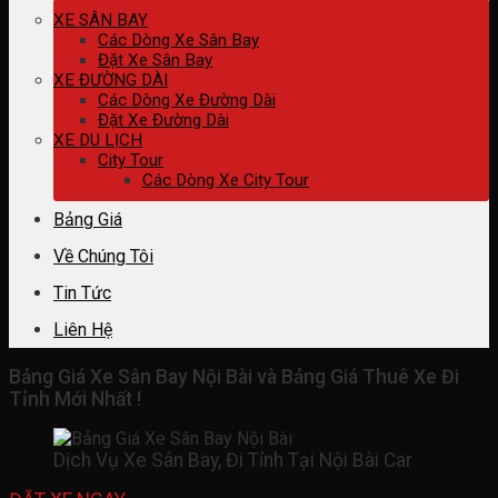
XE SÂN BAY
Các Dòng Xe Sân Bay
Đặt Xe Sân Bay
XE ĐƯỜNG DÀI
Các Dòng Xe Đường Dài
Đặt Xe Đường Dài
XE DU LỊCH
City Tour
Các Dòng Xe City Tour
Bảng Giá
Về Chúng Tôi
Tin Tức
Liên Hệ
Bảng Giá Xe Sân Bay Nội Bài và Bảng Giá Thuê Xe Đi
Tỉnh Mới Nhất !
Dịch Vụ Xe Sân Bay, Đi Tỉnh Tại Nội Bài Car