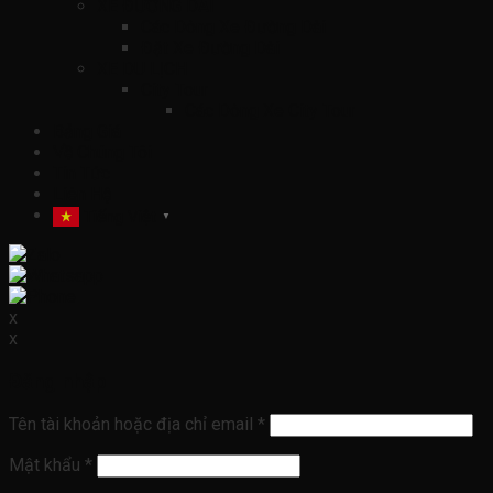
XE ĐƯỜNG DÀI
Các Dòng Xe Đường Dài
Đặt Xe Đường Dài
XE DU LỊCH
City Tour
Các Dòng Xe City Tour
Bảng Giá
Về Chúng Tôi
Tin Tức
Liên Hệ
Tiếng Việt
▼
x
x
Đăng nhập
Tên tài khoản hoặc địa chỉ email
*
Mật khẩu
*