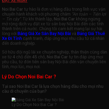
ĐẶT XE NGAY
Noi Bai Car
tự hào là đơn vị hàng đầu trong lĩnh vực vận
chuyển hành khách với phương châm
“An toàn – Tiện lợi
– Tin cậy”
. Từ khi thành lập,
Noi Bai Car
không ngừng
mở rộng dịch vụ đặt xe từ sân bay Nội Bài đến các tỉnh
thành trên cả nước. Chúng tôi cam kết mang lại sự hài
lòng với
Bảng Giá Xe Sân Bay Nội Bài
và
Bảng Giá Thuê
Xe Đi Tỉnh
cạnh tranh, đáp ứng mọi nhu cầu từ cá nhân
đến doanh nghiệp.
Sở hữu đội ngũ lái xe chuyên nghiệp, thân thiện cùng dàn
xe từ
4
chỗ đến
45
chỗ,
Noi Bai Car
tự tin đáp ứng mọi
yêu cầu, từ đón tiễn sân bay Nội Bài đến vận chuyển liên
tỉnh, mọi lúc, mọi nơi.
Lý Do Chọn Noi Bai Car ?
Tại sao Noi Bai Car là lựa chọn hàng đầu cho mọi nhu
cầu di chuyển của bạn?
Lý Do Chọn Noi Bai Car ?