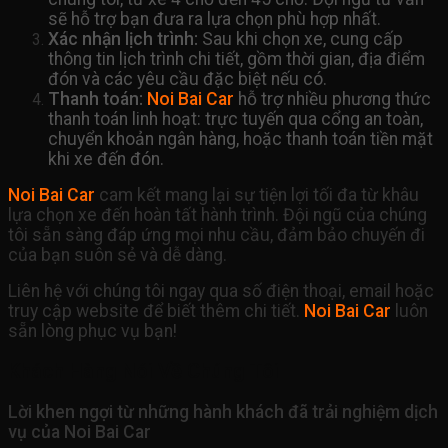
sẽ hỗ trợ bạn đưa ra lựa chọn phù hợp nhất.
Xác nhận lịch trình:
Sau khi chọn xe, cung cấp
thông tin lịch trình chi tiết, gồm thời gian, địa điểm
đón và các yêu cầu đặc biệt nếu có.
Thanh toán:
Noi Bai Car
hỗ trợ nhiều phương thức
thanh toán linh hoạt: trực tuyến qua cổng an toàn,
chuyển khoản ngân hàng, hoặc thanh toán tiền mặt
khi xe đến đón.
Noi Bai Car
cam kết mang lại sự tiện lợi tối đa từ khâu
lựa chọn xe đến hoàn tất hành trình. Đội ngũ của chúng
tôi sẵn sàng đáp ứng mọi nhu cầu, đảm bảo chuyến đi
của bạn suôn sẻ và dễ dàng.
Liên hệ với chúng tôi ngay qua số điện thoại, email hoặc
truy cập website để biết thêm chi tiết.
Noi Bai Car
luôn
sẵn lòng phục vụ bạn!
Khách Hàng Nói Về Chúng Tôi
Lời khen ngợi từ những hành khách đã trải nghiệm dịch
vụ của Noi Bai Car