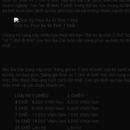
Dịch vụ “thuê xe 7 chỗ đi tỉnh” của Noi Bai Car được thiết kế đặc
doanh nghiệp. Các “
xe đi tỉnh 7 chỗ
” trong đội xe của chúng tôi k
sự linh hoạt cao, dịch vụ này phù hợp với cả những nhóm người nhỏ 
Dịch Vụ Thuê
Xe Đi Tỉnh 7 Chỗ
Chúng tôi cung cấp nhiều lựa chọn khi bạn “đặt xe du lịch 7 chỗ” h
“xe 7 chỗ đi tỉnh” của Noi Bai Car luôn sẵn sàng phục vụ bạn, từ 
nhất.
Bảng Giá Và Gói Dịch Vụ Thuê Xe Đi Tỉnh 7
Noi Bai Car cung cấp một “bảng giá xe 7 chỗ đi tỉnh” cực kỳ cạnh tr
không chỉ bao gồm “bảng giá thuê xe 7 chỗ đi tỉnh” mà còn cung cấp
hơn, đều được đáp ứng một cách tốt nhất. Các gói dịch vụ của chú
thân thiết và các đoàn khách lớn.
LOẠI XE
1 CHIỀU
2 CHIỀU
4 CHỖ
8.500 VND/1km
6.000 VND/1km
5 CHỖ
9.000 VND/1km
6.000 VND/1km
7 CHỖ
11.000 VND/1km
7.000 VND/1km
16 CHỖ
14.000 VND/1km
9.000 VND/1km
29 CHỖ
Liên hệ
Liên hệ