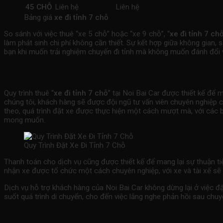
45 CHỖ
Liên hệ
Liên hệ
Bảng giá
xe đi tỉnh 7 chỗ
So sánh với việc thuê “xe 5 chỗ” hoặc “xe 9 chỗ”, “
xe đi tỉnh 7 ch
làm phát sinh chi phí không cần thiết. Sự kết hợp giữa không gian,
bạn khi muốn trải nghiệm chuyến đi tỉnh mà không muốn đánh đổi về
Quy Trình Thuê Xe Đi Tỉnh 7 Chỗ Tại Nội Bà
Quy trình thuê “
xe đi tỉnh 7 chỗ
” tại Noi Bai Car được thiết kế để 
chúng tôi, khách hàng sẽ được đội ngũ tư vấn viên chuyên nghiệp củ
theo, quá trình đặt xe được thực hiện một cách mượt mà, với các
mong muốn.
Quy Trình Đặt Xe Đi Tỉnh 7 Chỗ
Thanh toán cho dịch vụ cũng được thiết kế để mang lại sự thuận tiệ
nhận xe được tổ chức một cách chuyên nghiệp, với xe và tài xế sẽ 
Dịch vụ hỗ trợ khách hàng của Noi Bai Car không dừng lại ở việc đặ
suốt quá trình di chuyển, cho đến việc lắng nghe phản hồi sau chuy
Tại Sao Chọn Nội Bài Car Cho Dịch Vụ Thuê