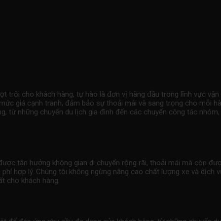
t trội cho khách hàng, tự hào là đơn vị hàng đầu trong lĩnh vực vận
 mức giá cạnh tranh, đảm bảo sự thoải mái và sang trọng cho mỗi hành
, từ những chuyến du lịch gia đình đến các chuyến công tác nhóm, ma
ỉ được tận hưởng không gian di chuyển rộng rãi, thoải mái mà còn đ
hi phí hợp lý. Chúng tôi không ngừng nâng cao chất lượng xe và dịch 
ất cho khách hàng.
 Car