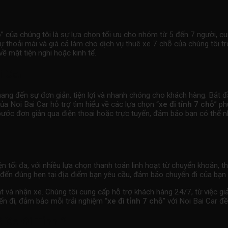
ỗ
” của chúng tôi là sự lựa chọn tối ưu cho nhóm từ 5 đến 7 người, c
 sự thoải mái và giá cả làm cho dịch vụ thuê xe 7 chỗ của chúng tôi 
 mặt tiện nghi hoặc kinh tế.
i Car
mang đến sự đơn giản, tiện lợi và nhanh chóng cho khách hàng. Bắt đầ
a Noi Bai Car hỗ trợ tìm hiểu về các lựa chọn “
xe đi tỉnh 7 chỗ
” ph
 bước đơn giản qua điện thoại hoặc trực tuyến, đảm bảo bạn có thể
n tối đa, với nhiều lựa chọn thanh toán linh hoạt từ chuyển khoản, th
đến đúng hẹn tại địa điểm bạn yêu cầu, đảm bảo chuyến đi của bạn b
t và nhận xe. Chúng tôi cung cấp hỗ trợ khách hàng 24/7, từ việc gi
ến đi, đảm bảo mỗi trải nghiệm “
xe đi tỉnh 7 chỗ
” với Noi Bai Car đ
 Xe Đi Tỉnh ?