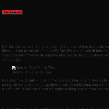
Xem trên bản đồ
Đặt xe ngay
Dịch Vụ Thuê Xe Đi Tỉnh 7 Chỗ
Giới thiệu chung
Noi Bai Car, với sứ mệnh mang đến những trải nghiệm di chuyển vượ
dịch vụ chính từ vận tải sân bay Nội Bài đến các chuyến đi tỉnh với
chúng tôi được thiết kế để đáp ứng nhu cầu đa dạng của khách hàng
và tiện nghi.
Dịch Vụ Thuê Xe Đi Tỉnh
Lựa chọn “
xe đi tỉnh 7 chỗ
” từ Noi Bai Car, khách hàng không ch
chúng tôi trong việc cung cấp dịch vụ vận tải chất lượng cao với c
A đến điểm B mà còn là một trải nghiệm đáng nhớ và thoải mái nh
Dịch Vụ Thuê Xe Đi Tỉnh 7 Chỗ Của Nội Bài