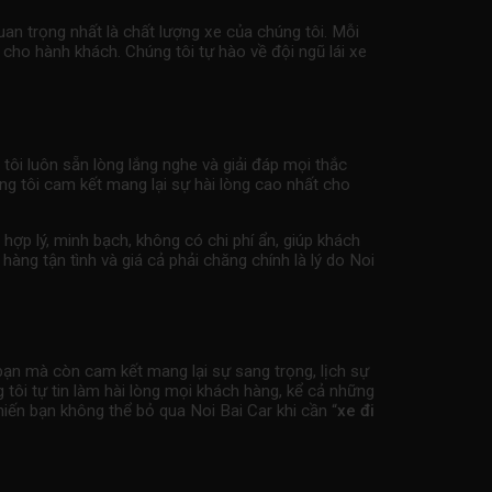
uan trọng nhất là chất lượng xe của chúng tôi. Mỗi
cho hành khách. Chúng tôi tự hào về đội ngũ lái xe
tôi luôn sẵn lòng lắng nghe và giải đáp mọi thắc
úng tôi cam kết mang lại sự hài lòng cao nhất cho
 hợp lý, minh bạch, không có chi phí ẩn, giúp khách
àng tận tình và giá cả phải chăng chính là lý do Noi
 bạn mà còn cam kết mang lại sự sang trọng, lịch sự
g tôi tự tin làm hài lòng mọi khách hàng, kể cả những
hiến bạn không thể bỏ qua Noi Bai Car khi cần “
xe đi