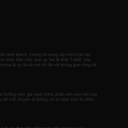
 tải hành khách. Chúng tôi cung cấp một loạt các
 trình. Đặc biệt, dịch vụ “
xe đi tỉnh 7 chỗ
” của
ng lại sự thoải mái tối đa với không gian rộng rãi
ược hưởng mức giá cạnh tranh, phản ánh cam kết của
vụ để mỗi chuyến đi không chỉ là hành trình từ điểm