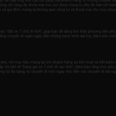
 biệt để đáp ứng nhu cầu đa dạng của khách hàng, từ những chuyến d
hông chỉ rộng rãi, thoải mái mà còn được trang bị đầy đủ tiện ích hiệ
và gia đình, mang lại không gian riêng tư và thoải mái cho mọi chuyế
oặc “đặt xe 7 chỗ đi tỉnh”, giúp bạn dễ dàng tìm thấy phương tiện p
những chuyến đi ngắn ngày đến những hành trình dài hơi, đảm bảo mỗi
 Chỗ
anh, với mục tiêu mang lại cho khách hàng sự linh hoạt và tiết kiệm 
 chi tiết về “bảng giá xe 7 chỗ đi các tỉnh”, đảm bảo rằng mọi yêu c
ng tôi đa dạng, từ chuyến đi một ngày cho đến các chuyến đi dài ng