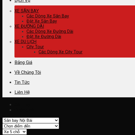
Dịch Vụ
XE SÂN BAY
Các Dòng Xe Sân Bay
Đặt Xe Sân Bay
XE ĐƯỜNG DÀI
Các Dòng Xe Đường Dài
Đặt Xe Đường Dài
XE DU LỊCH
City Tour
Các Dòng Xe City Tour
Bảng Giá
Về Chúng Tôi
Tin Tức
Liên Hệ
Sân bay
Đường dài