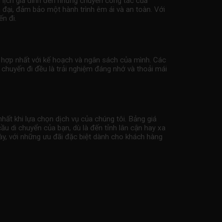
u lịch gia đình đến những chuyến công tác của
n đại, đảm bảo một hành trình êm ái và an toàn. Với
n đi.
hù hợp nhất với kế hoạch và ngân sách của mình. Các
 chuyến đi đều là trải nghiệm đáng nhớ và thoải mái
nhất khi lựa chọn dịch vụ của chúng tôi. Bảng giá
ầu di chuyển của bạn, dù là đến tỉnh lân cận hay xa
ày, với những ưu đãi đặc biệt dành cho khách hàng