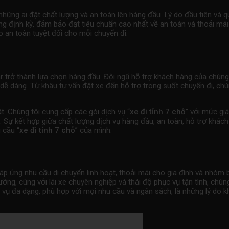
 những ai đặt chất lượng và an toàn lên hàng đầu. Lý do đầu tiên và q
g định kỳ, đảm bảo đạt tiêu chuẩn cao nhất về an toàn và thoải mái 
 an toàn tuyệt đối cho mỗi chuyến đi.
r trở thành lựa chọn hàng đầu. Đội ngũ hỗ trợ khách hàng của chúng 
 dễ dàng. Từ khâu tư vấn đặt xe đến hỗ trợ trong suốt chuyến đi, ch
ật. Chúng tôi cung cấp các gói dịch vụ “
xe đi tỉnh 7 chỗ
” với mức giá
 Sự kết hợp giữa chất lượng dịch vụ hàng đầu, an toàn, hỗ trợ khách h
 cầu “
xe đi tỉnh 7 chỗ
” của mình.
 đáp ứng nhu cầu di chuyển linh hoạt, thoải mái cho gia đình và nhóm
ỡng, cùng với lái xe chuyên nghiệp và thái độ phục vụ tận tình, chún
h vụ đa dạng, phù hợp với mọi nhu cầu và ngân sách, là những lý do k