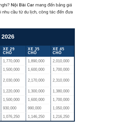
 nghi?
Nội Bài Car
mang đến bảng giá
 nhu cầu từ du lịch, công tác đến đưa
 2026
XE 29
XE 35
XE 45
CHỖ
CHỖ
CHỖ
1,770,000
1,890,000
2,010,000
1,500,000
1,600,000
1,700,000
2,030,000
2,170,000
2,310,000
1,220,000
1,300,000
1,380,000
1,500,000
1,600,000
1,700,000
930,000
990,000
1,050,000
1,076,250
1,146,250
1,216,250