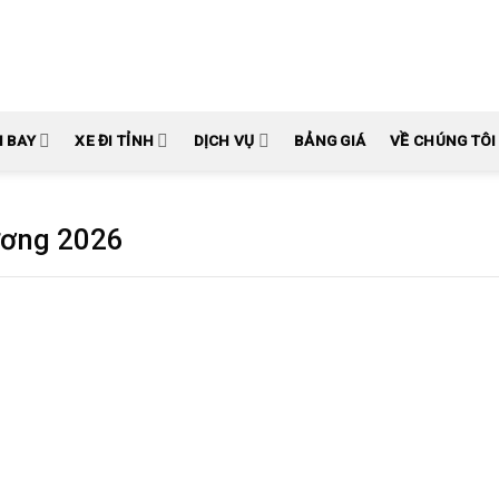
N BAY
XE ĐI TỈNH
DỊCH VỤ
BẢNG GIÁ
VỀ CHÚNG TÔI
ương 2026