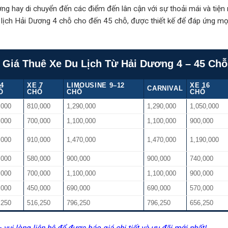
g hay di chuyển đến các điểm đến lân cận với sự thoải mái và tiện
u lịch Hải Dương 4 chỗ cho đến 45 chỗ, được thiết kế để đáp ứng mọi
 Giá Thuê Xe Du Lịch Từ Hải Dương 4 – 45 Chỗ
4
XE 7
LIMOUSINE 9–12
XE 16
CARNIVAL
Ỗ
CHỖ
CHỖ
CHỖ
,000
810,000
1,290,000
1,290,000
1,050,000
,000
700,000
1,100,000
1,100,000
900,000
,000
910,000
1,470,000
1,470,000
1,190,000
,000
580,000
900,000
900,000
740,000
,000
700,000
1,100,000
1,100,000
900,000
,000
450,000
690,000
690,000
570,000
,250
516,250
796,250
796,250
656,250
 vui lòng liên hệ để được báo giá chi tiết và ưu đãi mới nhất!