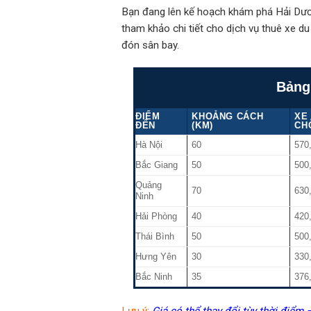
Bạn đang lên kế hoạch khám phá Hải Dươn
tham khảo chi tiết cho dịch vụ thuê xe d
đón sân bay.
Bảng
ĐIỂM
KHOẢNG CÁCH
XE 
ĐẾN
(KM)
CH
Hà Nội
60
570
Bắc Giang
50
500
Quảng
70
630
Ninh
Hải Phòng
40
420
Thái Bình
50
500
Hưng Yên
30
330
Bắc Ninh
35
376
Lưu ý:
Giá có thể thay đổi tùy thời điểm –