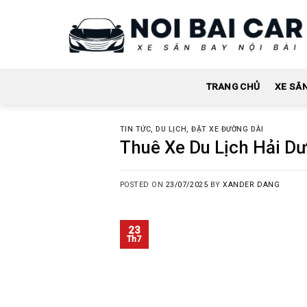
Skip
to
content
TRANG CHỦ
XE SÂ
TIN TỨC
,
DU LỊCH
,
ĐẶT XE ĐƯỜNG DÀI
Thuê Xe Du Lịch Hải D
POSTED ON
23/07/2025
BY
XANDER DANG
23
Th7