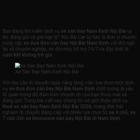
Nội Bài 2026 – Đưa Đón Đúng
Giờ, Dịch Vụ Uy Tín
Bạn đang tìm kiếm dịch vụ
xe sân bay Nam Định Nội Bài
uy
tín, đúng giờ và giá hợp lý? Nội Bài Car tự hào là đơn vị chuyên
cung cấp
xe đưa đón sân bay Nội Bài Nam Định
với đội ngũ
tài xế chuyên nghiệp, xe đời mới, hỗ trợ 24/7 và đặc biệt là
cam kết không trễ giờ
.
Xe Sân Bay Nam Định Nội Bài
Với nhu cầu di chuyển ngày càng tăng, việc lựa chọn một dịch
vụ
xe đưa đón sân bay Nội Bài Nam Định
chất lượng là yếu
tố quan trọng để đảm bảo chuyến đi của bạn thoải mái và
đúng giờ. Trong bài viết này, chúng tôi sẽ giới thiệu dịch vụ
thuê xe sân bay Nam Định Nội Bài 2026
, mang đến trải
nghiệm di chuyển đẳng cấp với nhiều lựa chọn từ
xe 4 chỗ
,
xe
7 chỗ
đến
xe limousine sân bay Nội Bài đi Nam Định
.
Các Dịch Vụ Xe Sân Bay Nội Bài Nam