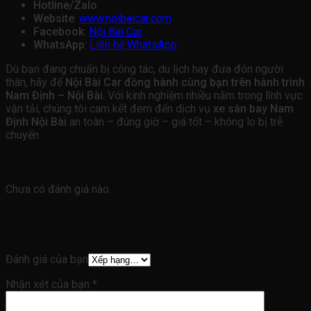
Hotline/Zalo
:
0838.998.855
Website
:
www.noibaicar.com
Facebook
:
Nội Bài Car
WhatsApp
:
Liên hệ WhatsApp
Dù bạn đang chuẩn bị công tác, du lịch hay đưa đón người
thân, hãy để
Nội Bài Car đồng hành cùng bạn trên hành trình
Nam Định – Nội Bài
. Với kinh nghiệm nhiều năm trong lĩnh vực
vận tải, chúng tôi cam kết đem đến dịch vụ
xe sân bay Nam
Định Nội Bài
an toàn – đúng giờ – giá tốt – không lo bị trễ
chuyến.
Đánh giá
Chưa có đánh giá nào.
Hãy là người đầu tiên nhận xét “Thuê Xe Sân Bay
Nam Định Nội Bài 2026”
Đánh giá của bạn
Nhận xét của bạn
*