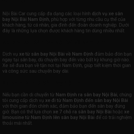
Định Nổi Bật
Nội Bài Car cung cấp đa dạng các loại hình
dịch vụ xe sân
bay Nội Bài Nam Định
, phù hợp với từng nhu cầu cụ thể của
khách hàng, từ cá nhân, gia đình đến đoàn doanh nghiệp. Dưới
đây là những lựa chọn được khách hàng tin dùng nhiều nhất:
Xe Đưa Đón Sân Bay Nội Bài Về Nam Định
Dịch vụ
xe từ sân bay Nội Bài về Nam Định
đảm bảo đón bạn
ngay tại sân bay, dù chuyến bay đến vào bất kỳ khung giờ nào.
Xe sẽ đưa bạn về tận nơi tại Nam Định, giúp tiết kiệm thời gian
và công sức sau chuyến bay dài.
Xe Nam Định Đi Sân Bay Nội Bài
Nếu bạn cần di chuyển từ
Nam Định ra sân bay Nội Bài
, chúng
tôi cung cấp dịch vụ
xe đi từ Nam Định đến sân bay Nội Bài
với thời gian đón chính xác, đảm bảo bạn đến sân bay đúng
giờ. Bạn có thể lựa chọn
xe 7 chỗ ra sân bay Nội Bài
hoặc
xe
limousine từ Nam Định lên sân bay Nội Bài
để có trải nghiệm
thoải mái nhất.