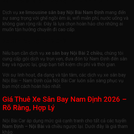
Xe Limousine Sân Bay Nội Bài Đi Nam Định
Dịch vụ
xe limousine sân bay Nội Bài Nam Định
mang đến
sự sang trọng với ghế ngồi êm ái, wifi miễn phí, nước uống và
không gian rộng rãi. Đây là lựa chọn hoàn hảo cho những ai
muốn tận hưởng chuyến đi cao cấp.
Xe Sân Bay Nội Bài 2 Chiều
Nếu bạn cần dịch vụ
xe sân bay Nội Bài 2 chiều
, chúng tôi
cung cấp gói dịch vụ trọn vẹn, đưa đón từ Nam Định đến sân
bay và ngược lại, giúp bạn tiết kiệm chi phí và thời gian.
Với sự linh hoạt, đa dạng và tận tâm, các dịch vụ xe sân bay
Nội Bài – Nam Định của Nội Bài Car luôn sẵn sàng phục vụ
bạn một cách hoàn hảo nhất.
Giá Thuê Xe Sân Bay Nam Định 2026 –
Rõ Ràng, Hợp Lý
Nội Bài Car áp dụng mức giá cạnh tranh cho tất cả các tuyến
Nam Định – Nội Bài
và chiều ngược lại. Dưới đây là giá tham
khảo: