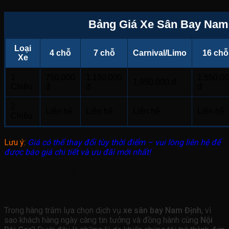
Bảng Giá Xe Sân Bay Nam 
Loại
4 chỗ
7 chỗ
Carnival/Limo
16 chỗ
Xe
1
750.000
1.150.000
1.550.0
1.950.000 đ
Chiều
đ
đ
đ
2
Liên hệ
Liên hệ
Liên hệ
Liên hệ
Chiều
Lưu ý:
Giá có thể thay đổi tùy thời điểm – vui lòng liên hệ để
được báo giá chi tiết và ưu đãi mới nhất!
Lý Do Nên Đặt Xe Sân Bay Nội Bài Nam
Định Tại Nội Bài Car?
Trong hàng trăm lựa chọn dịch vụ
xe sân bay Nam Định
, vì
sao khách hàng ngày càng tin tưởng và đồng hành cùng
Nội