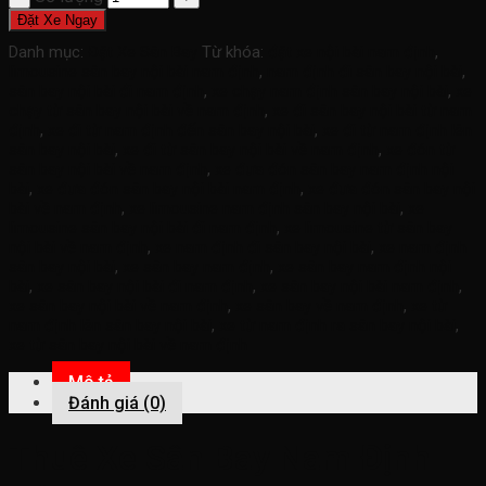
Đặt Xe Ngay
Danh mục:
Đặt Xe Sân Bay
Từ khóa:
đặt xe nội bài nam định
,
limousine sân bay nội bài nam định
,
nam định đi sân bay nội bài
,
sân bay nội bài đi nam định
,
xe chạy nam định sân bay nội bài
,
xe
chạy từ sân bay nội bài về nam định
,
xe đi sân bay nội bài từ nam
định
,
xe đi từ nam định đến sân bay nội bài
,
xe đi từ nam định lên
sân bay nội bài
,
xe đi từ sân bay nội bài về nam định
,
xe đón từ
sân bay nội bài về nam định
,
xe đưa đón sân bay nam định nội
bài
,
xe đưa đón sân bay nội bài nam định
,
xe đưa đón sân bay nội
bài về nam định
,
xe limousine nam định sân bay nội bài
,
xe
limousine sân bay nội bài đi nam định
,
xe limousine từ sân bay
nội bài về nam định
,
xe nam định đi sân bay nội bài
,
xe nam định
sân bay nội bài
,
xe sân bay nam định
,
xe sân bay nam định nội
bài
,
xe sân bay nội bài đi nam định
,
xe sân bay nội bài nam định
,
xe sân bay nội bài về nam định
,
xe sân bay về nam định
,
xe từ
nam định lên sân bay nội bài
,
xe từ nam định ra sân bay nội bài
,
xe từ sân bay nội bài về nam định
Mô tả
Đánh giá (0)
Thuê Xe Sân Bay Nam Định