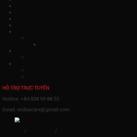
Cho Thuê Xe Limousine
CHO THUÊ XE SANG
Cho Thuê Xe Sang MVP 7 chỗ
CHO THUÊ XE VIP 4 CHỖ
XE DU LỊCH
City Tour
Các Dòng Xe City Tour
XE ĐƯỜNG DÀI
Các Dòng Xe Đường Dài
XE SÂN BAY
Các Dòng Xe Sân Bay
Đặt Xe Sân Bay
HỖ TRỢ TRỰC TUYẾN
Hotline: +84 838 99 88 55
Email: noibaicare@gmail.com
Trang chủ
/
XE SÂN BAY
/
Đặt Xe Sân Bay