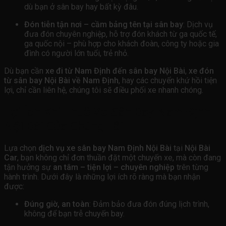
dù bạn ở sân bay hay bất kỳ đâu.
Đón tiễn tận nơi – cầm bảng tên tại sân bay
: Dịch vụ
đưa đón chuyên nghiệp, hỗ trợ đón khách từ ga quốc tế,
ga quốc nội – phù hợp cho khách đoàn, công ty hoặc gia
đình có người lớn tuổi, trẻ nhỏ.
Dù bạn cần
xe đi từ Nam Định đến sân bay Nội Bài
,
xe đón
từ sân bay Nội Bài về Nam Định
, hay các chuyến khứ hồi tiện
lợi, chỉ cần liên hệ, chúng tôi sẽ điều phối xe nhanh chóng.
Lợi Ích Khi Thuê Xe Sân Bay Nam Định
Nội Bài Của Chúng Tôi
Lựa chọn
dịch vụ xe sân bay Nam Định Nội Bài
tại
Nội Bài
Car
, bạn không chỉ đơn thuần đặt một chuyến xe, mà còn đang
tận hưởng sự
an tâm – tiện lợi – chuyên nghiệp
trên từng
hành trình. Dưới đây là những lợi ích rõ ràng mà bạn nhận
được:
Đúng giờ, an toàn
: Đảm bảo đưa đón đúng lịch trình,
không để bạn trễ chuyến bay.