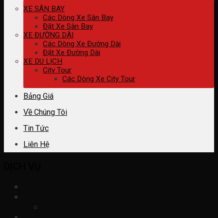
XE SÂN BAY
Các Dòng Xe Sân Bay
Đặt Xe Sân Bay
XE ĐƯỜNG DÀI
Các Dòng Xe Đường Dài
Đặt Xe Đường Dài
XE DU LỊCH
City Tour
Các Dòng Xe City Tour
Bảng Giá
Về Chúng Tôi
Tin Tức
Liên Hệ
DỊCH VỤ
CHO THUÊ XE CƯỚI
CHO THUÊ XE DU LỊCH
THUÊ XE DU LỊCH
CHO THUÊ XE ĐIỆN