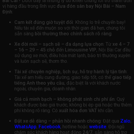
Bài Car
? Dưới đây là những lý do khiến chúng tôi trở thành đơn
vị hàng đầu trong lĩnh vực
đưa đón sân bay Nội Bài – Nam
Định
:
Cam kết đúng giờ tuyệt đối
: Không lo trễ chuyến bay!
Nếu tài xế đến muộn so với thời gian đã hẹn, chúng tôi
sẵn sàng
bồi thường theo chính sách rõ ràng
.
Xe đời mới – sạch sẽ – đa dạng lựa chọn
: Từ
xe 4 – 7
– 16 – 29 – 45 chỗ
đến
Limousine VIP
, Nội Bài Car đều
sử dụng xe mới, điều hòa mát lạnh, bảo trì thường xuyên
và luôn sạch sẽ, thơm tho.
Tài xế chuyên nghiệp, lịch sự, hỗ trợ hành lý tận tình
:
Tài xế am hiểu cung đường, giao tiếp tốt, có thể
giao tiếp
tiếng Anh theo yêu cầu
, đặc biệt là với khách nước
ngoài, chuyên gia, doanh nhân.
Giá cả minh bạch – không phát sinh chi phí ẩn
: Quý
khách được báo giá trước, không bị ép giá hoặc thu thêm
phí không rõ ràng. Có
xuất hóa đơn VAT
khi cần.
Đặt xe dễ dàng – phản hồi nhanh chóng
: Đặt qua
Zalo
,
WhatsApp
,
Facebook
, hotline hoặc
website
. Đội ngũ
chăm sóc khách hàng hoạt động
24/7
, sẵn sàng hỗ trợ