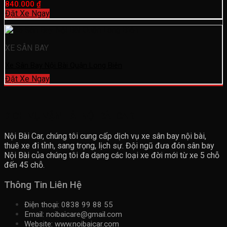
840.000
₫
Đặt Xe Ngay
XE SÂN BAY
Xe Sân Bay Nội Bài Quận Long Biên
Đặt Xe Ngay
DỊCH VỤ VẬN TẢI NỘI BÀI CAR
Nội Bài Car, chúng tôi cung cấp dịch vụ xe sân bay nội bài,
thuê xe đi tỉnh, sang trọng, lịch sự. Đội ngũ đưa đón sân bay
Nội Bài của chúng tôi đa dạng các loại xe đời mới từ xe 5 chỗ
đến 45 chỗ.
Thông Tin Liên Hệ
Điện thoại: 0838 99 88 55
Email: noibaicare@gmail.com
Website: www.noibaicar.com