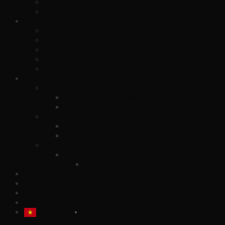
Xe Nội Bài 16 Chỗ
Xe Nội Bài 29 – 45 Chỗ
Xe Đi Tỉnh
Xe Đi Tỉnh 4 Chỗ
Xe Đi Tỉnh 7 Chỗ
Xe Đi Tỉnh 16 Chỗ
Xe Đi Tỉnh 29 Chỗ
Xe Đi Tỉnh 45 Chỗ
Dịch Vụ
XE SÂN BAY
Các Dòng Xe Sân Bay
Đặt Xe Sân Bay
XE ĐƯỜNG DÀI
Các Dòng Xe Đường Dài
Đặt Xe Đường Dài
XE DU LỊCH
City Tour
Các Dòng Xe City Tour
Bảng Giá
Về Chúng Tôi
Tin Tức
Liên Hệ
Tiếng Việt
▼