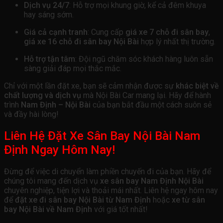
Dịch vụ 24/7
: Hỗ trợ mọi khung giờ, kể cả đêm khuya
hay sáng sớm.
Giá cả cạnh tranh
: Cung cấp
giá xe 7 chỗ đi sân bay
,
giá xe 16 chỗ đi sân bay Nội Bài
hợp lý nhất thị trường.
Hỗ trợ tận tâm
: Đội ngũ chăm sóc khách hàng luôn sẵn
sàng giải đáp mọi thắc mắc.
Chỉ với một lần đặt xe, bạn sẽ cảm nhận được sự
khác biệt về
chất lượng và dịch vụ
mà Nội Bài Car mang lại. Hãy để hành
trình
Nam Định – Nội Bài
của bạn bắt đầu một cách suôn sẻ
và đầy hài lòng!
Liên Hệ Đặt Xe Sân Bay Nội Bài Nam
Định Ngay Hôm Nay!
Đừng để việc di chuyển làm phiền chuyến đi của bạn. Hãy để
chúng tôi mang đến dịch vụ
xe sân bay Nam Định Nội Bài
chuyên nghiệp, tiện lợi và thoải mái nhất. Liên hệ ngay hôm nay
để
đặt xe đi sân bay Nội Bài từ Nam Định
hoặc
xe từ sân
bay Nội Bài về Nam Định
với giá tốt nhất!