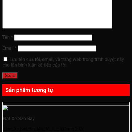
Tên
*
Email
*
Lưu tên của tôi, email, và trang web trong trình duyệt này
cho lần bình luận kế tiếp của tôi.
Sản phẩm tương tự
Đặt Xe Sân Bay
Thuê Xe Sân Bay Nội Bài Đi Hà Giang 2026