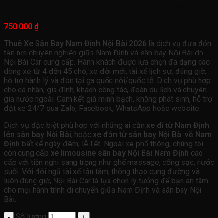
Thuê Xe Sân Bay Nam Định Nội Bài 2026
750.000
₫
Thuê Xe Sân Bay Nam Định Nội Bài 2026
là dịch vụ đưa đón
tận nơi chuyên nghiệp giữa Nam Định và sân bay Nội Bài do
Nội Bài Car cung cấp. Hành khách được lựa chọn đa dạng các
dòng xe từ 4 đến 45 chỗ, xe đời mới, tài xế lịch sự, đúng giờ,
hỗ trợ hành lý và đón tại ga quốc nội/quốc tế. Dịch vụ phù hợp
cho cá nhân, gia đình, khách công tác, đoàn du lịch và chuyên
gia nước ngoài. Cam kết giá minh bạch, không phát sinh, hỗ trợ
đặt xe 24/7 qua Zalo, Facebook, WhatsApp hoặc website.
Dịch vụ đặc biệt phù hợp với những ai cần
xe đi từ Nam Định
lên sân bay Nội Bài
, hoặc
xe đón từ sân bay Nội Bài về Nam
Định
bất kể ngày đêm, lễ Tết. Ngoài xe phổ thông, chúng tôi
còn cung cấp
xe limousine sân bay Nội Bài Nam Định
cao
cấp với tiện nghi sang trọng như ghế massage, cổng sạc, nước
suối. Với đội ngũ tài xế tận tâm, thông thạo cung đường và
luôn đúng giờ, Nội Bài Car là lựa chọn lý tưởng để bạn an tâm
cho mọi hành trình di chuyển giữa Nam Định và sân bay Nội
Bài.
Số lượng