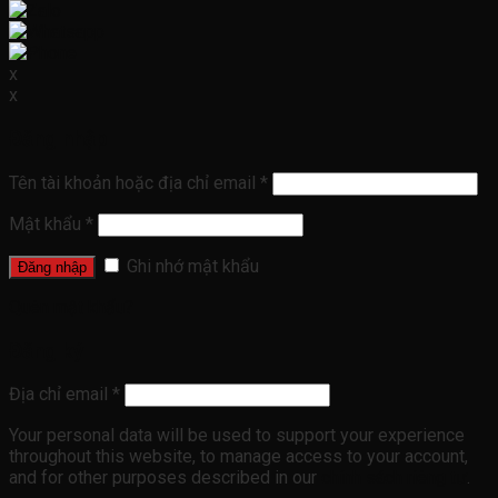
x
x
Đăng nhập
Tên tài khoản hoặc địa chỉ email
*
Mật khẩu
*
Ghi nhớ mật khẩu
Đăng nhập
Quên mật khẩu?
Đăng ký
Địa chỉ email
*
Your personal data will be used to support your experience
throughout this website, to manage access to your account,
and for other purposes described in our
chính sách riêng tư
.