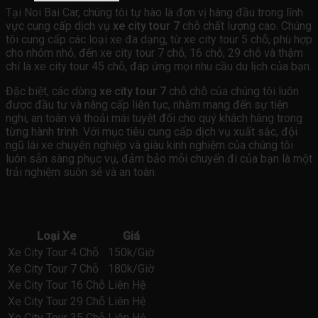
Tại Noi Bai Car, chúng tôi tự hào là đơn vị hàng đầu trong lĩnh
vực cung cấp dịch vụ
xe city tour 7
chỗ chất lượng cao. Chúng
tôi cung cấp các loại xe đa dạng, từ xe city tour 5 chỗ, phù hợp
cho nhóm nhỏ, đến xe city tour 7 chỗ, 16 chỗ, 29 chỗ và thậm
chí là xe city tour 45 chỗ, đáp ứng mọi nhu cầu du lịch của bạn.
Đặc biệt, các dòng
xe city tour 7
chỗ chỗ của chúng tôi luôn
được đầu tư và nâng cấp liên tục, nhằm mang đến sự tiện
nghi, an toàn và thoải mái tuyệt đối cho quý khách hàng trong
từng hành trình. Với mục tiêu cung cấp dịch vụ xuất sắc, đội
ngũ lái xe chuyên nghiệp và giàu kinh nghiệm của chúng tôi
luôn sẵn sàng phục vụ, đảm bảo mỗi chuyến đi của bạn là một
trải nghiệm suôn sẻ và an toàn.
Bảng Giá xe city tour 7 chỗ
Loại Xe
Giá
Xe City Tour 4 Chỗ
150k/Giờ
Xe City Tour 7 Chỗ
180k/Giờ
Xe City Tour 16 Chỗ
Liên Hệ
Xe City Tour 29 Chỗ
Liên Hệ
Xe City Tour 35 Chỗ
Liên Hệ