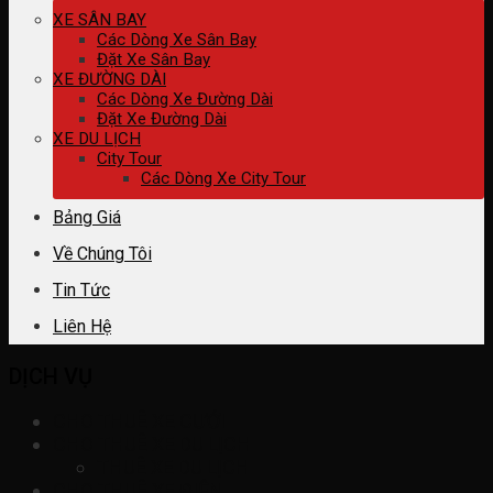
XE SÂN BAY
Các Dòng Xe Sân Bay
Đặt Xe Sân Bay
XE ĐƯỜNG DÀI
Các Dòng Xe Đường Dài
Đặt Xe Đường Dài
XE DU LỊCH
City Tour
Các Dòng Xe City Tour
Bảng Giá
Về Chúng Tôi
Tin Tức
Liên Hệ
DỊCH VỤ
CHO THUÊ XE CƯỚI
CHO THUÊ XE DU LỊCH
THUÊ XE DU LỊCH
CHO THUÊ XE ĐIỆN