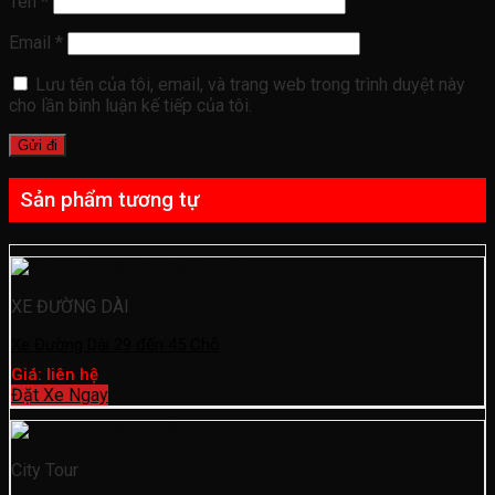
Tên
*
Email
*
Lưu tên của tôi, email, và trang web trong trình duyệt này
cho lần bình luận kế tiếp của tôi.
Sản phẩm tương tự
XE ĐƯỜNG DÀI
Xe Đường Dài 29 đến 45 Chỗ
Giá: liên hệ
Đặt Xe Ngay
City Tour