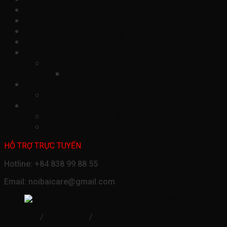
Cho Thuê Xe Limousine
CHO THUÊ XE SANG
Cho Thuê Xe Sang MVP 7 chỗ
CHO THUÊ XE VIP 4 CHỖ
XE DU LỊCH
City Tour
Các Dòng Xe City Tour
XE ĐƯỜNG DÀI
Các Dòng Xe Đường Dài
XE SÂN BAY
Các Dòng Xe Sân Bay
Đặt Xe Sân Bay
HỖ TRỢ TRỰC TUYẾN
Hotline: +84 838 99 88 55
Email: noibaicare@gmail.com
Trang chủ
/
XE DU LỊCH
/
City Tour