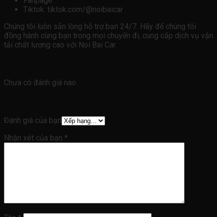
Fanpage:
https://www.facebook.com/NoiBaiCare
Tiktok: tiktok.com/@noibaicar
Chúng tôi luôn sẵn lòng hỗ trợ bạn 24/7. Hãy để chúng tôi
đồng hành cùng bạn trong mọi chuyến đi, cung cấp dịch vụ vận
tải chất lượng cao với Noi Bai Car.
Đánh giá
Chưa có đánh giá nào.
Hãy là người đầu tiên nhận xét “Xe City Tour 7 Chỗ”
Đánh giá của bạn
Nhận xét của bạn
*