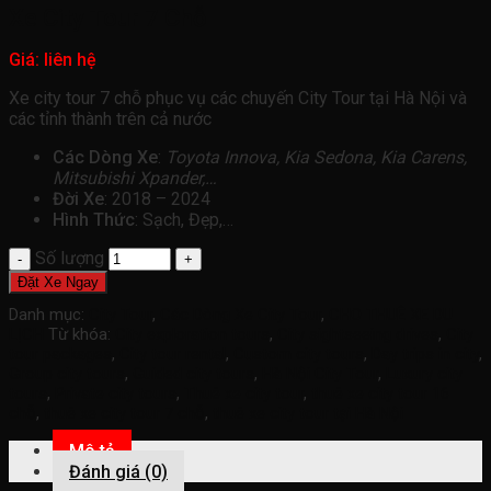
Xe City Tour 7 Chỗ
Giá: liên hệ
Xe city tour 7 chỗ phục vụ các chuyến City Tour tại Hà Nội và
các tỉnh thành trên cả nước
Các Dòng Xe
:
Toyota Innova, Kia Sedona, Kia Carens,
Mitsubishi Xpander,…
Đời Xe
: 2018 – 2024
Hình Thức
: Sạch, Đẹp,…
Số lượng
Đặt Xe Ngay
Danh mục:
City Tour
,
Các Dòng Xe City Tour
,
CHO THUÊ XE DU
LỊCH
Từ khóa:
City exploration tours
,
City sightseeing drives
,
City
tour packages
,
City tour rental
,
Custom city tours
,
Day trips in city
,
Group city tours
,
Guided city tours
,
Hà Nội City Tour
,
Luxury city
tours
,
Private city tours
,
Thuê xe city tour
,
thuê xe city tour 16
chỗ
,
thuê xe city tour 7 chỗ
,
thuê xe city tour tại Hà Nội
Mô tả
Đánh giá (0)