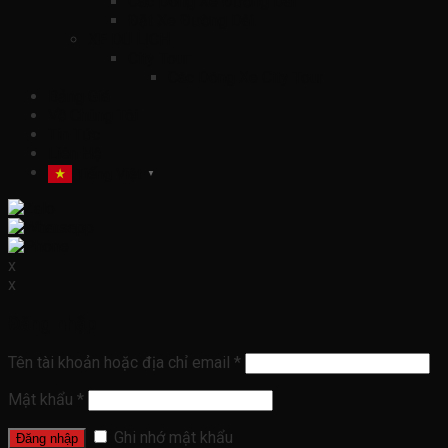
Các Dòng Xe Đường Dài
Đặt Xe Đường Dài
XE DU LỊCH
City Tour
Các Dòng Xe City Tour
Bảng Giá
Về Chúng Tôi
Tin Tức
Liên Hệ
Tiếng Việt
▼
x
x
Đăng nhập
Tên tài khoản hoặc địa chỉ email
*
Mật khẩu
*
Ghi nhớ mật khẩu
Đăng nhập