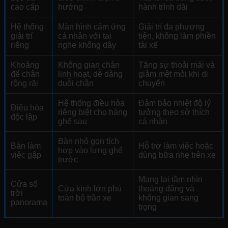
cao cấp
hướng
hành trình dài
Hệ thống
Màn hình cảm ứng
Giải trí đa phương
giải trí
cá nhân với tai
tiện, không làm phiền
riêng
nghe không dây
tài xế
Khoảng
Không gian chân
Tăng sự thoải mái và
để chân
linh hoạt, dễ dàng
giảm mệt mỏi khi di
rộng rãi
duỗi chân
chuyển
Hệ thống điều hòa
Đảm bảo nhiệt độ lý
Điều hòa
riêng biệt cho hàng
tưởng theo sở thích
độc lập
ghế sau
cá nhân
Bàn nhỏ gọn tích
Bàn làm
Hỗ trợ làm việc hoặc
hợp vào lưng ghế
việc gập
dùng bữa nhẹ trên xe
trước
Mang lại tầm nhìn
Cửa sổ
Cửa kính lớn phủ
thoáng đãng và
trời
toàn bộ trần xe
không gian sang
panorama
trọng