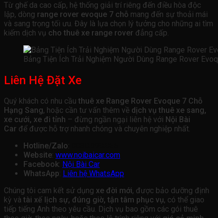
Từ ghế da cao cấp, hệ thống giải trí riêng đến điều hòa độc
lập, dòng
range rover evoque 7 chỗ
mang đến sự thoải mái
và sang trọng tối ưu. Đây là lựa chọn lý tưởng cho những ai tìm
kiếm dịch vụ
cho thuê xe range rover
đẳng cấp.
Bảng Tiện Ích Trải Nghiệm Người Dùng Range Rover Evo
Liên Hệ Đặt Xe
Quý khách có nhu cầu
thuê xe Range Rover Evoque 7 Chỗ
Hạng Sang
, hoặc cần tư vấn thêm về
dịch vụ thuê xe sang,
xe cưới, xe đi tỉnh
– đừng ngần ngại liên hệ với
Nội Bài
Car
để được hỗ trợ nhanh chóng và chuyên nghiệp nhất.
Hotline/Zalo
:
0838.998.855
Website
:
www.noibaicar.com
Facebook
:
Nội Bài Car
WhatsApp
:
Liên hệ WhatsApp
Chúng tôi cam kết sử dụng
xe đời mới
, được bảo dưỡng định
kỳ và
tài xế lịch sự, đúng giờ, tận tâm phục vụ
, có thể giao
tiếp tiếng Anh theo yêu cầu. Dịch vụ bao gồm các gói thuê