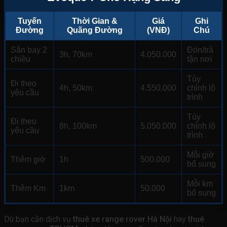
Tuyến
Thời Gian &
Giá
Ghi
Đường
Quãng Đường
(VNĐ)
Chú
Sân bay 2
Đón/trả
3h, 70km
4.050.000
chiều
tận nơi
Tùy
Đi theo
4h, 50km
4.550.000
chỉnh lộ
yêu cầu
trình
Tùy
Đi theo
8h, 100km
5.050.000
chỉnh lộ
yêu cầu
trình
Mỗi giờ
Thêm giờ
1h
500.000
bổ sung
Mỗi km
Thêm Km
1km
50.000
bổ sung
Dù bạn cần dịch vụ
thuê xe range rover Hà Nội
hay
thuê