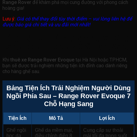
Range Rover
để khám phá mọi cung đường với phong cách
hoàng gia!
Lưu ý:
Giá có thể thay đổi tùy thời điểm – vui lòng liên hệ để
được báo giá chi tiết và ưu đãi mới nhất!
Bảng Tiện Ích Trải Nghiệm Người Dùng
Range Rover Evoque 7 Chỗ Hạng Sang
Khi
thuê xe Range Rover Evoque
tại Hà Nội hoặc TPHCM,
bạn sẽ được trải nghiệm những tiện ích đỉnh cao dành riêng
cho hàng ghế sau.
Bảng Tiện Ích Trải Nghiệm Người Dùng
Ngồi Phía Sau – Range Rover Evoque 7
Chỗ Hạng Sang
Tiện Ích
Mô Tả
Lợi Ích
Ghế ngồi
Ghế da mềm mại,
Cung cấp sự thoải
bọc da
điều chỉnh điện 8
mái tối đa trong suốt