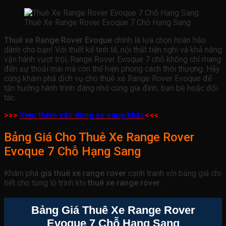
Thuê Xe Range Rover Evoque 7 Chỗ Hạng Sang
Thuê xe Range Rover Evoque
chính là lựa chọn hoàn hảo
dành cho bạn! Với thiết kế tinh tế, nội thất tiện nghi và khả năng
vận hành vượt trội, Range Rover Evoque 7 chỗ không chỉ mang
đến sự thoải mái mà còn thể hiện phong cách thời thượng. Hãy
cùng khám phá dịch vụ cho thuê xe Range Rover Evoque để
tận hưởng hành trình đáng nhớ cùng gia đình, bạn bè hoặc đối
tác.
>>>
Xem thêm các dòng xe sang khác
<<<
Bảng Giá Cho Thuê Xe Range Rover
Evoque 7 Chỗ Hạng Sang
Khám phá
giá thuê xe range rover
cạnh tranh với bảng giá chi
tiết cho từng lộ trình khi
thuê xe range rover
.
Bảng Giá Thuê Xe Range Rover
Evoque 7 Chỗ Hạng Sang