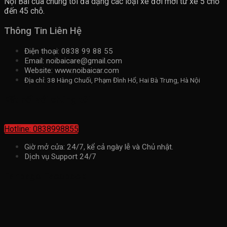
Nội Bài của chúng tôi đa dạng các loại xe đời mới từ xe 5 chỗ
đến 45 chỗ.
Thông Tin Liên Hệ
Điện thoại: 0838 99 88 55
Email: noibaicare@gmail.com
Website: www.noibaicar.com
Địa chỉ: 38 Hàng Chuối, Phạm Đình Hổ, Hai Bà Trưng, Hà Nội
Kết nối với chúng tôi
Hotline: 0838998855
Giờ mở cửa: 24/7, kể cả ngày lễ và Chủ nhật.
Dịch vụ Support 24/7
Fanpage Facebook