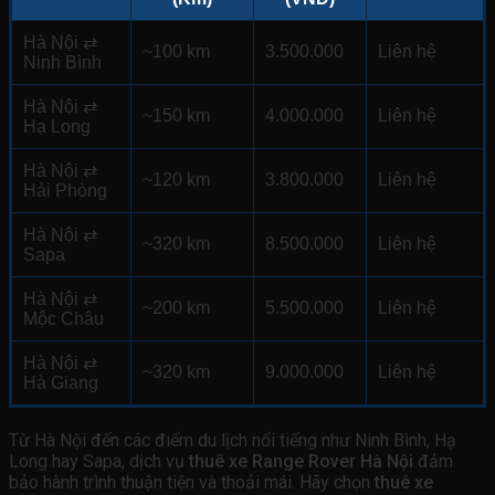
Hà Nội ⇄
~100 km
3.500.000
Liên hệ
Ninh Bình
Hà Nội ⇄
~150 km
4.000.000
Liên hệ
Hạ Long
Hà Nội ⇄
~120 km
3.800.000
Liên hệ
Hải Phòng
Hà Nội ⇄
~320 km
8.500.000
Liên hệ
Sapa
Hà Nội ⇄
~200 km
5.500.000
Liên hệ
Mộc Châu
Hà Nội ⇄
~320 km
9.000.000
Liên hệ
Hà Giang
Từ Hà Nội đến các điểm du lịch nổi tiếng như Ninh Bình, Hạ
Long hay Sapa, dịch vụ
thuê xe Range Rover Hà Nội
đảm
bảo hành trình thuận tiện và thoải mái. Hãy chọn
thuê xe