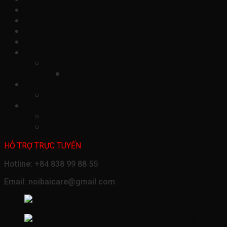
Cho Thuê Xe Limousine
CHO THUÊ XE SANG
Cho Thuê Xe Sang MVP 7 chỗ
CHO THUÊ XE VIP 4 CHỖ
XE DU LỊCH
City Tour
Các Dòng Xe City Tour
XE ĐƯỜNG DÀI
Các Dòng Xe Đường Dài
XE SÂN BAY
Các Dòng Xe Sân Bay
Đặt Xe Sân Bay
HỖ TRỢ TRỰC TUYẾN
Hotline: +84 838 99 88 55
Email: noibaicare@gmail.com