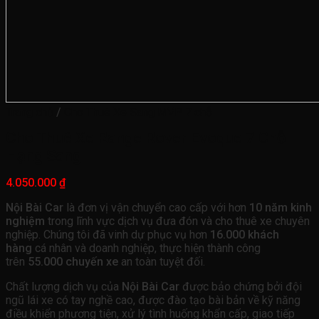
Trang chủ
/
Cho Thuê Xe Sang MVP 7 chỗ
Cho Thuê Xe Range Rover Evoque 7 Chỗ
Hạng Sang
4.050.000
₫
Nội Bài Car
là đơn vị vận chuyển cao cấp với hơn
10 năm kinh
nghiệm
trong lĩnh vực dịch vụ đưa đón và cho thuê xe chuyên
nghiệp. Chúng tôi đã vinh dự phục vụ hơn
16.000 khách
hàng
cá nhân và doanh nghiệp, thực hiện thành công
trên
55.000 chuyến xe
an toàn tuyệt đối.
Chất lượng dịch vụ của
Nội Bài Car
được bảo chứng bởi đội
ngũ lái xe có tay nghề cao, được đào tạo bài bản về kỹ năng
điều khiển phương tiện, xử lý tình huống khẩn cấp, giao tiếp