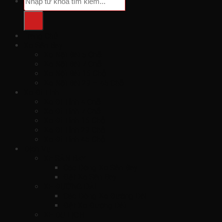
Trang Chủ
Xe Sân Bay
Xe Nội Bài 5 Chỗ
Xe Nội Bài 7 Chỗ
Xe Nội Bài 16 Chỗ
Xe Nội Bài 29 – 45 Chỗ
Xe Đi Tỉnh
Xe Đi Tỉnh 4 Chỗ
Xe Đi Tỉnh 7 Chỗ
Xe Đi Tỉnh 16 Chỗ
Xe Đi Tỉnh 29 Chỗ
Xe Đi Tỉnh 45 Chỗ
Dịch Vụ
XE SÂN BAY
Các Dòng Xe Sân Bay
Đặt Xe Sân Bay
XE ĐƯỜNG DÀI
Các Dòng Xe Đường Dài
Đặt Xe Đường Dài
XE DU LỊCH