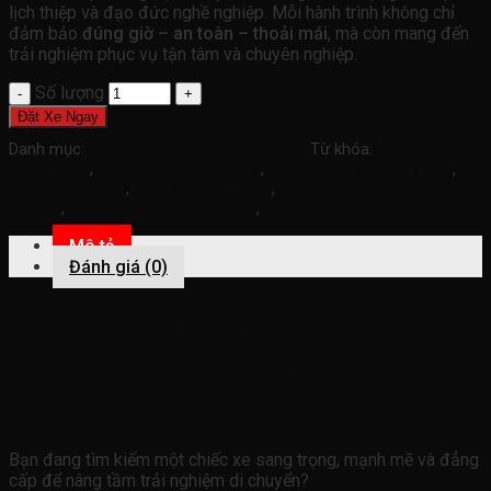
lịch thiệp và đạo đức nghề nghiệp. Mỗi hành trình không chỉ
đảm bảo
đúng giờ – an toàn – thoải mái
, mà còn mang đến
trải nghiệm phục vụ tận tâm và chuyên nghiệp.
Số lượng
Đặt Xe Ngay
Danh mục:
Cho Thuê Xe Sang MVP 7 chỗ
Từ khóa:
cho thuê xe
range rover
,
giá thuê xe range rover
,
range rover evoque 7 chỗ
,
thuê range rover
,
thuê xe range rover
,
Thuê Xe Range Rover
Evoque
,
thuê xe range rover hà nội
,
thuê xe range rover tphcm
Mô tả
Đánh giá (0)
Dịch Vụ Cho Thuê Xe Range
Rover Evoque 7 Chỗ Hạng
Sang
Bạn đang tìm kiếm một chiếc xe sang trọng, mạnh mẽ và đẳng
cấp để nâng tầm trải nghiệm di chuyển?