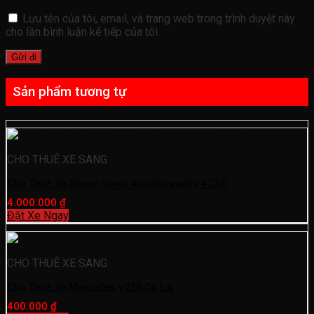
Lưu tên của tôi, email, và trang web trong trình duyệt này
cho lần bình luận kế tiếp của tôi.
Sản phẩm tương tự
CHO THUÊ XE SANG
Cho Thuê Xe Range Rover Autobiography 4 Chỗ
4.000.000
₫
Đặt Xe Ngay
CHO THUÊ XE SANG
Cho Thuê Xe Mercedes V250 Có Lái
400.000
₫