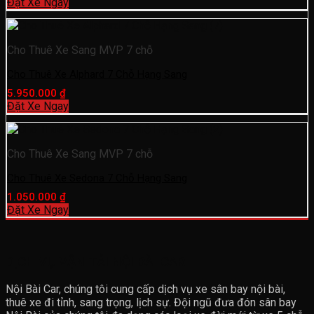
Đặt Xe Ngay
Cho Thuê Xe Sang MVP 7 chỗ
Cho Thuê Xe Alphard 7 Chỗ Hạng Sang
5.950.000
₫
Đặt Xe Ngay
Cho Thuê Xe Sang MVP 7 chỗ
Cho Thuê Xe Sedona 7 Chỗ Hạng Sang
1.050.000
₫
Đặt Xe Ngay
DỊCH VỤ VẬN TẢI NỘI BÀI CAR
Nội Bài Car, chúng tôi cung cấp dịch vụ xe sân bay nội bài,
thuê xe đi tỉnh, sang trọng, lịch sự. Đội ngũ đưa đón sân bay