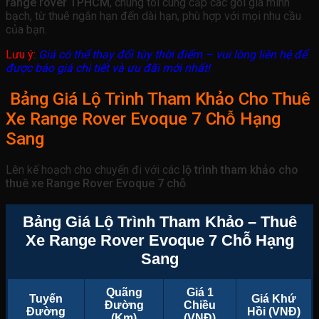
range rover TPHCM
, chúng tôi cung cấp các gói giá minh
bạch, từ thuê ngắn hạn đến dài hạn, phù hợp với mọi nhu cầu
của bạn.
Lưu ý:
Giá có thể thay đổi tùy thời điểm – vui lòng liên hệ để
được báo giá chi tiết và ưu đãi mới nhất!
Bảng Giá Lộ Trình Tham Khảo Cho Thuê
Xe Range Rover Evoque 7 Chỗ Hạng
Sang
Lên kế hoạch cho chuyến đi với các
lộ trình tham khảo cho
thuê xe Range Rover Evoque 7 chỗ
.
Bảng Giá Lộ Trình Tham Khảo – Thuê
Xe Range Rover Evoque 7 Chỗ Hạng
Sang
Quãng
Giá 1
Tuyến
Giá Khứ
Đường
Chiều
Đường
Hồi (VNĐ)
(Km)
(VNĐ)