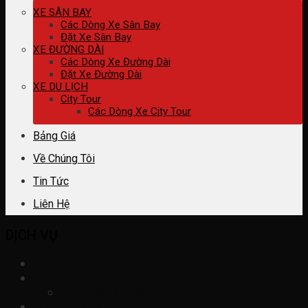
XE SÂN BAY
Các Dòng Xe Sân Bay
Đặt Xe Sân Bay
XE ĐƯỜNG DÀI
Các Dòng Xe Đường Dài
Đặt Xe Đường Dài
XE DU LỊCH
City Tour
Các Dòng Xe City Tour
Bảng Giá
Về Chúng Tôi
Tin Tức
Liên Hệ
DỊCH VỤ
CHO THUÊ XE CƯỚI
CHO THUÊ XE DU LỊCH
THUÊ XE DU LỊCH
CHO THUÊ XE ĐIỆN