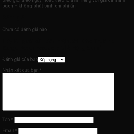
theo giờ, theo ngày, hoặc theo lộ trình riêng với
giá cả minh
bạch – không phát sinh chi phí ẩn
.
Đánh giá
Chưa có đánh giá nào.
Hãy là người đầu tiên nhận xét “Cho Thuê Xe
Range Rover Evoque 7 Chỗ Hạng Sang”
Đánh giá của bạn
Nhận xét của bạn
*
Tên
*
Email
*