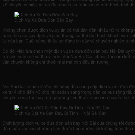
xế chuyên nghiệp, xe cộ đạt chuẩn an toàn và có một hành trình th
Dịch Vụ Xe Đưa Đón Sân Bay
Không chọn được dịch vụ uy tín có thể dẫn đến nhiều rủi ro không
tuân thủ các quy định về giao thông, có thể đặt hành khách vào tìn
lại của bạn. Cuối cùng, thiếu sự đáng tin cậy và chuyên nghiệp từ p
Do đó, việc lựa chọn một dịch vụ
xe đưa đón sân bay
Nội Bài uy tí
trở nên suôn sẻ và thú vị hơn. Với Noi Bai Car, chúng tôi cam kết c
vận chuyển không chỉ thoải mái mà còn đầy ấn tượng.
Đặc điểm nổi bật của dịch vụ xe đưa đón sâ
Noi Bai Car tự hào là địa chỉ hàng đầu cung cấp dịch vụ
xe đưa đó
xe từ 4 chỗ đến 45 chỗ, từ sedan sang trọng đến xe bus rộng rãi, 
chuyến công tác hay một phương tiện thoải mái cho chuyến du lịch 
Dịch Vụ Đặt Xe Sân Bay, Đi Tỉnh – Nội Bài Car
Chất lượng dịch vụ
xe đưa đón sân bay
Nội Bài của chúng tôi được 
đảm bảo với các phương tiện được bảo dưỡng kỹ lưỡng, tuân thủ ng