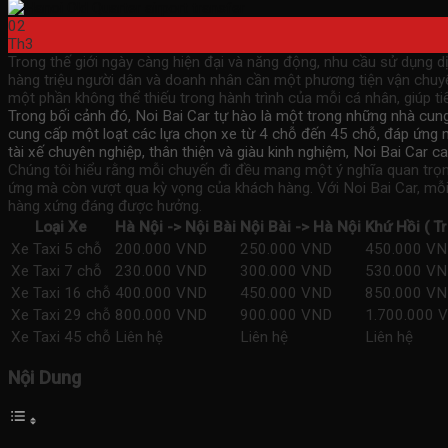
02
Th3
Trong thế giới ngày càng hiện đại và năng động, nhu cầu sử dụng d
hàng triệu người dân và doanh nhân cần một phương tiện vận chuyể
một phần không thể thiếu trong hành trình của mỗi cá nhân, giúp ti
Trong bối cảnh đó, Noi Bai Car tự hào là một trong những nhà cun
cung cấp một loạt các lựa chọn xe từ 4 chỗ đến 45 chỗ, đáp ứng mọ
tài xế chuyên nghiệp, thân thiện và giàu kinh nghiệm, Noi Bai Car
Chúng tôi hiểu rằng mỗi chuyến đi đều mang một ý nghĩa quan trọng
ứng mà còn vượt qua kỳ vọng của khách hàng. Với Noi Bai Car, mỗi 
hàng xứng đáng được hưởng.
Loại Xe
Hà Nội -> Nội Bài
Nội Bài -> Hà Nội
Khứ Hồi ( T
Xe Taxi 5 chỗ
200.000 VND
250.000 VND
450.000 V
Xe Taxi 7 chỗ
230.000 VND
300.000 VND
530.000 V
Xe Taxi 16 chỗ
400.000 VND
450.000 VND
850.000 V
Xe Taxi 29 chỗ
800.000 VND
900.000 VND
1.700.000 
Xe Taxi 45 chỗ
Liên hệ
Liên hệ
Liên hệ
Nội Dung