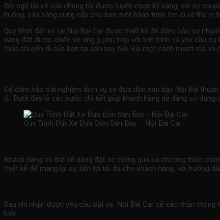
Đội ngũ tài xế của chúng tôi được tuyển chọn kỹ càng, với sự chuyên
huống, sẵn sàng cung cấp cho bạn một hành trình êm ái và thú vị t
Quy trình đặt xe tại Noi Bai Car được thiết kế để đảm bảo sự nhan
dàng đặt được chiếc xe ưng ý, phù hợp với lịch trình và yêu cầu cụ
thúc chuyến đi của bạn tại sân bay Nội Bài một cách mượt mà và 
Quy trình dịch vụ và cách thức đặt xe
Để đảm bảo trải nghiệm dịch vụ
xe đưa đón sân bay
Nội Bài thuận 
đi. Dưới đây là các bước chi tiết giúp khách hàng dễ dàng sử dụng d
Quy Trình Đặt Xe Đưa Đón Sân Bay – Nội Bài Car
Bước 1: Liên hệ đặt xe
Khách hàng có thể dễ dàng đặt xe thông qua ba phương thức chính: 
thiết kế để mang lại sự tiện lợi tối đa cho khách hàng, với hướng dẫ
Bước 2: Xác nhận thông tin đặt xe
Sau khi nhận được yêu cầu đặt xe, Noi Bai Car sẽ xác nhận thông ti
kiến.