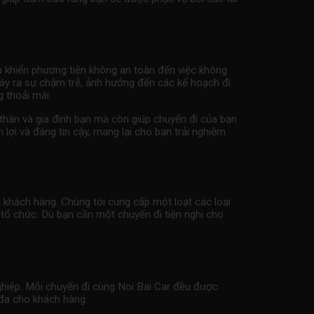
u khiển phương tiện không an toàn đến việc không
 gây ra sự chậm trễ, ảnh hưởng đến các kế hoạch đi
g thoải mái.
n thân và gia đình bạn mà còn giúp chuyến đi của bạn
 lợi và đáng tin cậy, mang lại cho bạn trải nghiệm
 khách hàng. Chúng tôi cung cấp một loạt các loại
 tổ chức. Dù bạn cần một chuyến đi tiện nghi cho
nghiệp. Mỗi chuyến đi cùng Noi Bai Car đều được
 đa cho khách hàng.