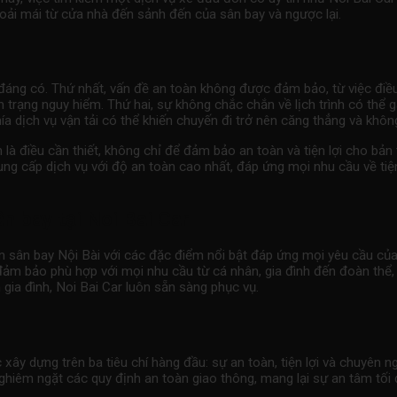
oải mái từ cửa nhà đến sảnh đến của sân bay và ngược lại.
 đáng có. Thứ nhất, vấn đề an toàn không được đảm bảo, từ việc điề
h trạng nguy hiểm. Thứ hai, sự không chắc chắn về lịch trình có thể
hía dịch vụ vận tải có thể khiến chuyến đi trở nên căng thẳng và khôn
n là điều cần thiết, không chỉ để đảm bảo an toàn và tiện lợi cho bả
ung cấp dịch vụ với độ an toàn cao nhất, đáp ứng mọi nhu cầu về tiện
n bay tại Noi Bai Car
n sân bay
Nội Bài với các đặc điểm nổi bật đáp ứng mọi yêu cầu của
đảm bảo phù hợp với mọi nhu cầu từ cá nhân, gia đình đến đoàn thể,
gia đình, Noi Bai Car luôn sẵn sàng phục vụ.
xây dựng trên ba tiêu chí hàng đầu: sự an toàn, tiện lợi và chuyên 
hiêm ngặt các quy định an toàn giao thông, mang lại sự an tâm tối