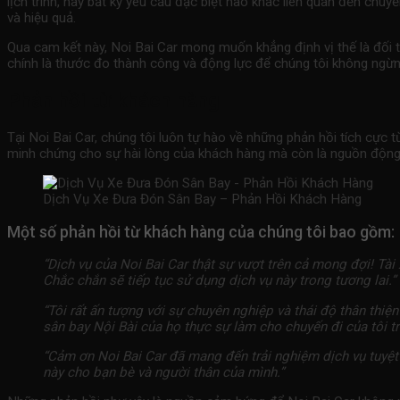
lịch trình, hay bất kỳ yêu cầu đặc biệt nào khác liên quan đến ch
và hiệu quả.
Qua cam kết này, Noi Bai Car mong muốn khẳng định vị thế là đối t
chính là thước đo thành công và động lực để chúng tôi không ngừng
Phản hồi từ khách hàng
Tại Noi Bai Car, chúng tôi luôn tự hào về những phản hồi tích cực 
minh chứng cho sự hài lòng của khách hàng mà còn là nguồn động vi
Dịch Vụ Xe Đưa Đón Sân Bay – Phản Hồi Khách Hàng
Một số phản hồi từ khách hàng của chúng tôi bao gồm:
“Dịch vụ của Noi Bai Car thật sự vượt trên cả mong đợi! Tài
Chắc chắn sẽ tiếp tục sử dụng dịch vụ này trong tương lai.”
“Tôi rất ấn tượng với sự chuyên nghiệp và thái độ thân thiện
sân bay
Nội Bài của họ thực sự làm cho chuyến đi của tôi t
“Cảm ơn Noi Bai Car đã mang đến trải nghiệm dịch vụ tuyệt vờ
này cho bạn bè và người thân của mình.”