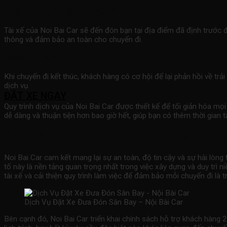
Bước 3: Thực hiện chuyến đi
Tài xế của Noi Bai Car sẽ đến đón bạn tại địa điểm đã định trước đ
thông và đảm bảo an toàn cho chuyến đi.
Bước 4: Hoàn thành chuyến đi và phản hồi
Khi chuyến đi kết thúc, khách hàng có cơ hội để lại phản hồi về t
dịch vụ.
ĐẶT XE NGAY
Quy trình dịch vụ của Noi Bai Car được thiết kế để tối giản hóa mọi
dễ dàng và thuận tiện hơn bao giờ hết, giúp bạn có thêm thời gian 
Cam kết của Noi Bai Car đối với khách hàn
Noi Bai Car cam kết mang lại sự an toàn, độ tin cậy và sự hài lòn
tố này là nền tảng quan trọng nhất trong việc xây dựng và duy trì
tài xế và cải thiện quy trình làm việc để đảm bảo mỗi chuyến đi là 
Dịch Vụ Đặt Xe Đưa Đón Sân Bay – Nội Bài Car
Bên cạnh đó, Noi Bai Car triển khai chính sách hỗ trợ khách hàng 2