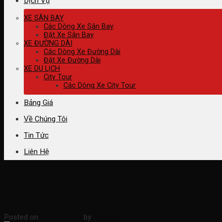
Dịch Vụ
XE SÂN BAY
Các Dòng Xe Sân Bay
Đặt Xe Sân Bay
XE ĐƯỜNG DÀI
Các Dòng Xe Đường Dài
Đặt Xe Đường Dài
XE DU LỊCH
City Tour
Các Dòng Xe City Tour
Bảng Giá
Về Chúng Tôi
Tin Tức
Liên Hệ
Tin Tức
Dịch Vụ Xe Đưa Đón Sân Bay Uy Tín 2024
Posted on
02/03/2024
by
Noibaicar