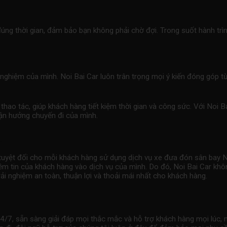
úng thời gian, đảm bảo bạn không phải chờ đợi. Trong suốt hành trìn
rải nghiệm của mình. Noi Bai Car luôn trân trọng mọi ý kiến đóng gó
 thao tác, giúp khách hàng tiết kiệm thời gian và công sức. Với Noi Ba
tận hưởng chuyến đi của mình.
g
g tuyệt đối cho mỗi khách hàng sử dụng dịch vụ
xe đưa đón sân bay
N
 niềm tin của khách hàng vào dịch vụ của mình. Do đó, Noi Bai Car k
trải nghiệm an toàn, thuận lợi và thoải mái nhất cho khách hàng.
4/7, sẵn sàng giải đáp mọi thắc mắc và hỗ trợ khách hàng mọi lúc, mọ