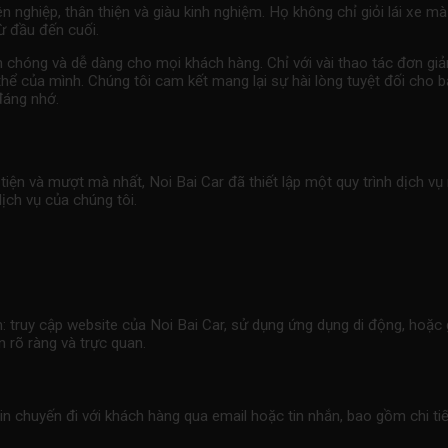
 nghiệp, thân thiện và giàu kinh nghiệm. Họ không chỉ giỏi lái xe mà
ừ đầu đến cuối.
h chóng và dễ dàng cho mọi khách hàng. Chỉ với vài thao tác đơn giả
 thể của mình. Chúng tôi cam kết mang lại sự hài lòng tuyệt đối cho 
đáng nhớ.
tiện và mượt mà nhất, Noi Bai Car đã thiết lập một quy trình dịch vụ
ịch vụ của chúng tôi.
truy cập website của Noi Bai Car, sử dụng ứng dụng di động, hoặc g
n rõ ràng và trực quan.
n chuyến đi với khách hàng qua email hoặc tin nhắn, bao gồm chi tiết 