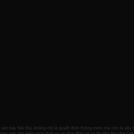
đón sân bay uy tín
ay tại Noi Bai Car
hồi
ng tôi bao gồm:
 Nội Bài?
vào bất kỳ thời điểm nào không?
ưa đón sân bay?
bao gồm hỗ trợ hành lý không?
 Bài không?
ch !
ưa đón sân bay uy tín
 sân bay
Nội Bài, không chỉ là quyết định thông minh mà còn là yếu tố
 nay, việc tìm kiếm một dịch vụ xe đưa đón có uy tín như Noi Bai Ca