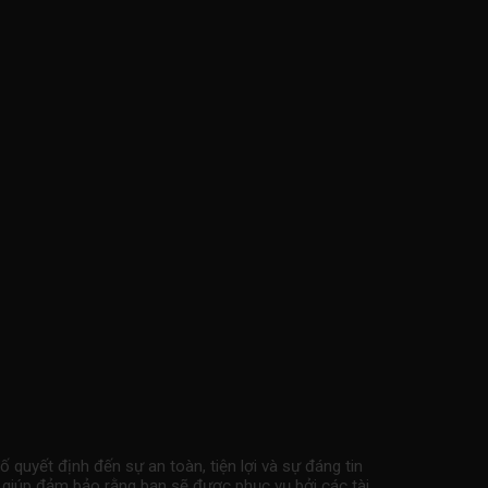
 quyết định đến sự an toàn, tiện lợi và sự đáng tin
r giúp đảm bảo rằng bạn sẽ được phục vụ bởi các tài