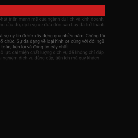
 phát triển mạnh mẽ của ngành du lịch và kinh doanh,
nhu cầu đó, dịch vụ
xe đưa đón sân bay
đã trở thành
và sự uy tín được xây dựng qua nhiều năm. Chúng tôi
ổ chức. Sự đa dạng về loại hình xe cùng với đội ngũ
toàn, tiện lợi và đáng tin cậy nhất.
ỗ lực cải thiện chất lượng dịch vụ để không chỉ đáp
ải nghiệm dịch vụ đẳng cấp, tiện ích mà quý khách