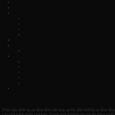
Tầm quan trọng của việc chọn dịch vụ xe đưa 
Đặc điểm nổi bật của dịch vụ xe đưa đón sân b
Quy trình dịch vụ và cách thức đặt xe
Bước 1: Liên hệ đặt xe
Bước 2: Xác nhận thông tin đặt xe
Bước 3: Thực hiện chuyến đi
Bước 4: Hoàn thành chuyến đi và phản 
Cam kết của Noi Bai Car đối với khách hàng
Phản hồi từ khách hàng
Một số phản hồi từ khách hàng của chú
Câu hỏi thường gặp ?
Làm thế nào để đặt xe đưa đón sân bay
Có thể đặt xe đưa đón sân bay Nội Bài 
Làm sao để biết giá cước dịch vụ xe đ
Dịch vụ xe đưa đón sân bay Nội Bài có 
Có thể hủy đặt xe đưa đón sân bay Nội
Nội Bài Car rất hân hạnh được phục vụ quý khá
Tầm quan trọng của việc chọn dịch vụ xe đ
Chọn lựa dịch vụ
xe đưa đón sân bay
uy tín, đặc biệt là
xe đưa đón
cậy của hành trình của bạn. Trong môi trường vận tải đa dạng ngày