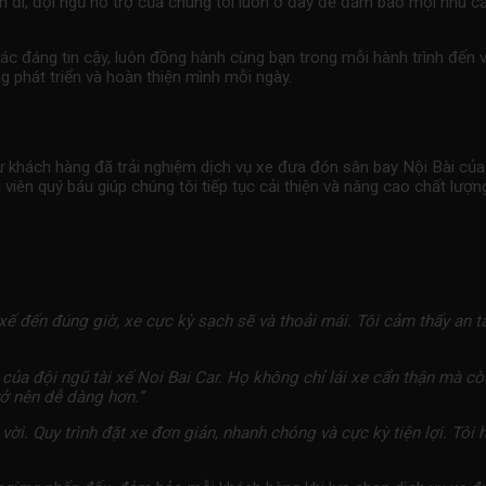
uyến đi, đội ngũ hỗ trợ của chúng tôi luôn ở đây để đảm bảo mọi nhu
ác đáng tin cậy, luôn đồng hành cùng bạn trong mỗi hành trình đến v
 phát triển và hoàn thiện mình mỗi ngày.
từ khách hàng đã trải nghiệm dịch vụ
xe đưa đón sân bay
Nội Bài của
ên quý báu giúp chúng tôi tiếp tục cải thiện và nâng cao chất lượng
 xế đến đúng giờ, xe cực kỳ sạch sẽ và thoải mái. Tôi cảm thấy an t
 của đội ngũ tài xế Noi Bai Car. Họ không chỉ lái xe cẩn thận mà còn
rở nên dễ dàng hơn.”
i. Quy trình đặt xe đơn giản, nhanh chóng và cực kỳ tiện lợi. Tôi h