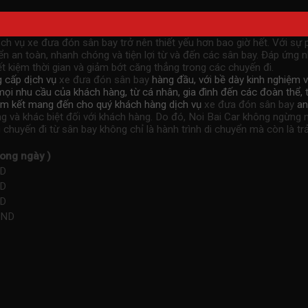
ịch vụ
xe đưa đón sân bay
trở nên thiết yếu hơn bao giờ hết. Với sự
n an toàn, nhanh chóng và tiện lợi từ và đến các sân bay. Đáp ứng 
ết kiệm thời gian và giảm bớt căng thẳng trong các chuyến đi.
g cấp dịch vụ
xe đưa đón sân bay
hàng đầu, với bề dày kinh nghiệm 
i nhu cầu của khách hàng, từ cá nhân, gia đình đến các đoàn thể, t
 cam kết mang đến cho quý khách hàng dịch vụ
xe đưa đón sân bay
an 
 và khác biệt đối với khách hàng. Do đó, Noi Bai Car không ngừng n
chuyến đi từ sân bay không chỉ là hành trình di chuyển mà còn là tr
rong ngày )
ND
ND
ND
VND