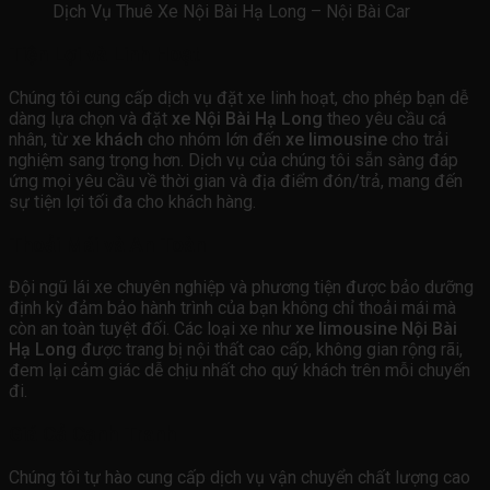
Dịch Vụ Thuê Xe Nội Bài Hạ Long – Nội Bài Car
Tiện Lợi và Linh Hoạt
Chúng tôi cung cấp dịch vụ đặt xe linh hoạt, cho phép bạn dễ
dàng lựa chọn và đặt
xe Nội Bài Hạ Long
theo yêu cầu cá
nhân, từ
xe khách
cho nhóm lớn đến
xe limousine
cho trải
nghiệm sang trọng hơn. Dịch vụ của chúng tôi sẵn sàng đáp
ứng mọi yêu cầu về thời gian và địa điểm đón/trả, mang đến
sự tiện lợi tối đa cho khách hàng.
Thoải Mái và An Toàn
Đội ngũ lái xe chuyên nghiệp và phương tiện được bảo dưỡng
định kỳ đảm bảo hành trình của bạn không chỉ thoải mái mà
còn an toàn tuyệt đối. Các loại xe như
xe limousine Nội Bài
Hạ Long
được trang bị nội thất cao cấp, không gian rộng rãi,
đem lại cảm giác dễ chịu nhất cho quý khách trên mỗi chuyến
đi.
Giá Cả Cạnh Tranh
Chúng tôi tự hào cung cấp dịch vụ vận chuyển chất lượng cao