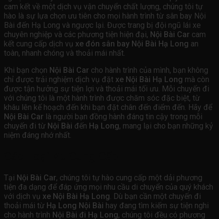
cam kết về một dịch vụ vận chuyển chất lượng, chúng tôi tự
hào là sự lựa chọn ưu tiên cho mọi hành trình từ sân bay Nội
Bài đến Hạ Long và ngược lại. Được trang bị đội ngũ lái xe
chuyên nghiệp và các phương tiện hiện đại,
Nội Bài Car
cam
kết cung cấp dịch vụ
xe đón sân bay Nội Bài Hạ Long
an
toàn, nhanh chóng và thoải mái nhất.
Khi bạn chọn
Nội Bài Car
cho hành trình của mình, bạn không
chỉ được trải nghiệm dịch vụ đặt
xe Nội Bài Hạ Long
mà còn
được tận hưởng sự tiện lợi và thoải mái tối ưu. Mỗi chuyến đi
với chúng tôi là một hành trình được chăm sóc đặc biệt, từ
khâu lên kế hoạch đến khi bạn đặt chân đến điểm đến. Hãy để
Nội Bài Car
là người bạn đồng hành đáng tin cậy trong mỗi
chuyến đi từ
Nội Bài
đến
Hạ Long
, mang lại cho bạn những kỷ
niệm đáng nhớ nhất.
Các Loại Xe Cung Cấp
Tại
Nội Bài Car
, chúng tôi tự hào cung cấp một dải phương
tiện đa dạng để đáp ứng mọi nhu cầu di chuyển của quý khách
với dịch vụ
xe Nội Bài Hạ Long
. Dù bạn cần một chuyến đi
thoải mái từ
Hạ Long Nội Bài
hay đang tìm kiếm sự tiện nghi
cho hành trình
Nội Bài đi Hạ Long
, chúng tôi đều có phương