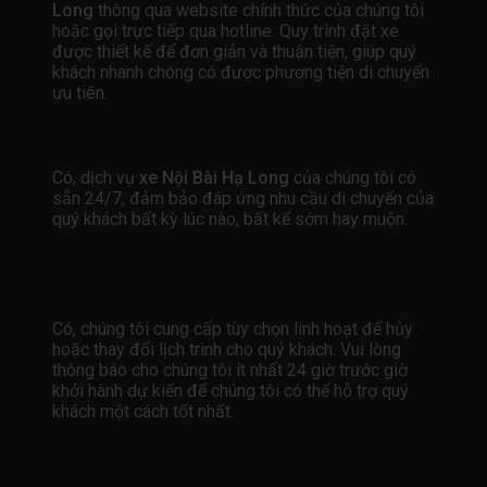
Long
thông qua website chính thức của chúng tôi
hoặc gọi trực tiếp qua hotline. Quy trình đặt xe
được thiết kế để đơn giản và thuận tiện, giúp quý
khách nhanh chóng có được phương tiện di chuyển
ưu tiên.
2.
Xe Nội Bài Hạ Long
có sẵn 24/7 không?**
Có, dịch vụ
xe Nội Bài Hạ Long
của chúng tôi có
sẵn 24/7, đảm bảo đáp ứng nhu cầu di chuyển của
quý khách bất kỳ lúc nào, bất kể sớm hay muộn.
3.
Có thể hủy hoặc thay đổi lịch trình sau khi đã
đặt xe không?
Có, chúng tôi cung cấp tùy chọn linh hoạt để hủy
hoặc thay đổi lịch trình cho quý khách. Vui lòng
thông báo cho chúng tôi ít nhất 24 giờ trước giờ
khởi hành dự kiến để chúng tôi có thể hỗ trợ quý
khách một cách tốt nhất.
4.
Làm thế nào để biết giá cả của xe Nội Bài Hạ
Long?