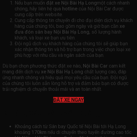
Nếu bạn muốn
đặt xe Nội Bài Hạ Long
một cách nhanh
chóng, hãy liên hệ qua
hotline
của Nội Bài Car được
cung cấp trên website.
Cung cấp thông tin chuyến đi cho đại diện dịch vụ khách
hàng của chúng tôi, bao gồm ngày và giờ bạn cần
xe
đưa đón sân bay Nội Bài Hạ Long
, số lượng hành
khách, và loại xe bạn ưu tiên.
Đội ngũ dịch vụ khách hàng của chúng tôi sẽ giúp bạn
xác nhận thông tin và hỗ trợ bạn trong việc chọn loại xe
phù hợp với nhu cầu và ngân sách của bạn.
Dù bạn chọn phương thức đặt xe nào,
Nội Bài Car
cam kết
mang đến dịch vụ
xe Nội Bài Hạ Long
chất lượng cao, đáp
ứng nhanh chóng và hiệu quả mọi yêu cầu của bạn. Đội ngũ
của chúng tôi luôn sẵn lòng hỗ trợ và đảm bảo bạn có được
trải nghiệm di chuyển thoải mái và an toàn nhất.
ĐẶT XE NGAY
Khoảng Cách và Tuyến Đường:
Khoảng cách từ Sân bay Quốc tế Nội Bài tới Hạ Long
khoảng
170km
nếu di chuyển theo tuyến đường cao tốc