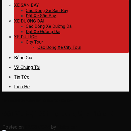
XE SÂN BAY
Các Dòng Xe Sân Bay
Đặt Xe Sân Bay
XE ĐƯỜNG DÀI
Các Dòng Xe Đường Dài
Đặt Xe Đường Dài
XE DU LỊCH
City Tour
Các Dòng Xe City Tour
Bảng Giá
Về Chúng Tôi
Tin Tức
Liên Hệ
Tin Tức
,
Đặt Xe Đường Dài
,
Xe Đưa Đón Sân Bay
Đặt Xe Nội Bài Hạ Long 5, 7, 16 chỗ
Posted on
07/03/2024
by
Noibaicar