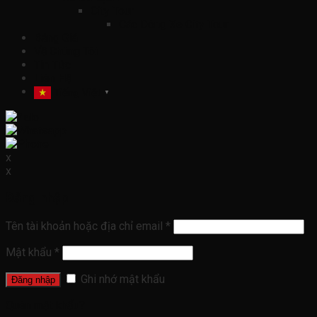
City Tour
Các Dòng Xe City Tour
Bảng Giá
Về Chúng Tôi
Tin Tức
Liên Hệ
Tiếng Việt
▼
x
x
Đăng nhập
Tên tài khoản hoặc địa chỉ email
*
Mật khẩu
*
Ghi nhớ mật khẩu
Đăng nhập
Quên mật khẩu?