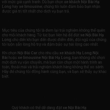
với mức giá cạnh tranh. Dù bạn chọn
xe khách Nội Bài Hạ
Long
hay
xe limousine
, chúng tôi luôn đảm bảo bạn nhận
được giá trị tốt nhất cho dịch vụ bạn trả.
Trải Nghiệm Khách Hàng Xuất Sắc
Mục tiêu của chúng tôi là đem lại trải nghiệm không thể quên
cho mỗi khách hàng. Từ lúc bạn liên hệ để đặt
xe Nội Bài Hạ
Long
cho đến khi bạn đến được điểm đến, đội ngũ của chúng
tôi luôn sẵn lòng hỗ trợ và đảm bảo sự hài lòng cao nhất.
Khi chọn
Nội Bài Car
cho nhu cầu
xe khách Hạ Long Nội
Bài
hoặc
xe limousine Nội Bài Hạ Long
, bạn không chỉ chọn
một dịch vụ vận chuyển, mà bạn còn chọn một hành trình an
toàn, thoải mái và trải nghiệm khách hàng không thể so sánh.
Hãy để chúng tôi đồng hành cùng bạn, và bạn sẽ thấy sự khác
biệt.
Câu Hỏi Thường Gặp ?
1.
Làm thế nào để đặt xe Nội Bài Hạ Long?
Quý khách có thể dễ dàng đặt
xe Nội Bài Hạ