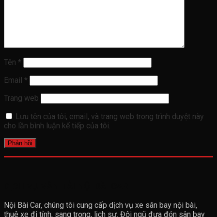
Tên
*
Email
*
Trang web
Lưu tên của tôi, email, và trang web trong trình duyệt này
cho lần bình luận kế tiếp của tôi.
DỊCH VỤ VẬN TẢI NỘI BÀI CAR
Nội Bài Car, chúng tôi cung cấp dịch vụ xe sân bay nội bài,
thuê xe đi tỉnh, sang trọng, lịch sự. Đội ngũ đưa đón sân bay