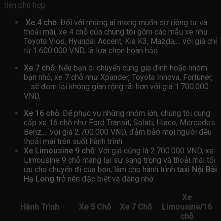
tiện phù hợp.
Xe 4 chỗ
: Đối với những ai mong muốn sự riêng tư và
thoải mái, xe 4 chỗ của chúng tôi gồm các mẫu xe như
Toyota Vios, Hyundai Accent, Kia K3, Mazda,… với giá chỉ
từ 1.600.000 VND, là lựa chọn hoàn hảo.
Xe 7 chỗ
: Nếu bạn di chuyển cùng gia đình hoặc nhóm
bạn nhỏ, xe 7 chỗ như Xpander, Toyota Innova, Fortuner,
… sẽ đem lại không gian rộng rãi hơn với giá 1.700.000
VND.
Xe 16 chỗ
: Để phục vụ những nhóm lớn, chúng tôi cung
cấp xe 16 chỗ như Ford Transit, Solati, Hiace, Mercedes
Benz,… với giá 2.700.000 VND, đảm bảo mọi người đều
thoải mái trên suốt hành trình.
Xe Limousine 9 chỗ
: Với giá cũng là 2.700.000 VND, xe
Limousine 9 chỗ mang lại sự sang trọng và thoải mái tối
ưu cho chuyến đi của bạn, làm cho hành trình
taxi Nội Bài
Hạ Long
trở nên đặc biệt và đáng nhớ.
Xe
Hành Trình
Xe 5 Chỗ
Xe 7 Chỗ
Limousine/16
chỗ