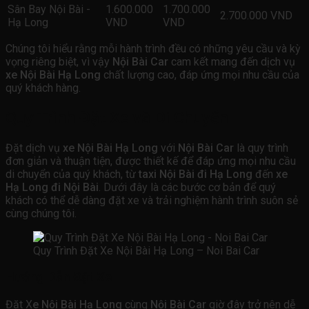
Sân Bay Nội Bài -
1.600.000
1.700.000
2.700.000 VND
Hạ Long
VND
VND
Chúng tôi hiểu rằng mỗi hành trình đều có những yêu cầu và kỳ
vọng riêng biệt, vì vậy
Nội Bài Car
cam kết mang đến dịch vụ
xe Nội Bài Hạ Long
chất lượng cao, đáp ứng mọi nhu cầu của
quý khách hàng.
Quy Trình Đặt Xe và Di Chuyển
Đặt dịch vụ
xe Nội Bài Hạ Long
với
Nội Bài Car
là quy trình
đơn giản và thuận tiện, được thiết kế để đáp ứng mọi nhu cầu
di chuyển của quý khách, từ
taxi Nội Bài đi Hạ Long
đến
xe
Hạ Long đi Nội Bài
. Dưới đây là các bước cơ bản để quý
khách có thể dễ dàng đặt xe và trải nghiệm hành trình suôn sẻ
cùng chúng tôi.
Quy Trình Đặt Xe Nội Bài Hạ Long – Noi Bai Car
Hướng Dẫn Đặt Xe
Đặt X
e Nội Bài Hạ Long
cùng
Nội Bài Car
giờ đây trở nên dễ