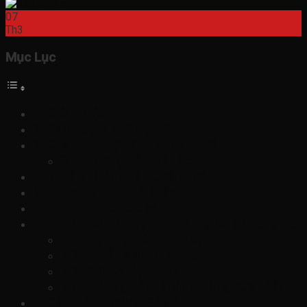
07
Th3
Mục Lục
Giới Thiệu
Các Loại Xe Cung Cấp
Quy Trình Đặt Xe và Di Chuyển
Hướng Dẫn Đặt Xe
Khoảng Cách và Tuyến Đường:
Điểm Đón và Trả Khách:
Lịch Trình Di Chuyển:
Lợi Ích Khi Sử Dụng Dịch Vụ Của Chúng Tôi
Tiện Lợi và Linh Hoạt
Thoải Mái và An Toàn
Giá Cả Cạnh Tranh
Trải Nghiệm Khách Hàng Xuất Sắc
Câu Hỏi Thường Gặp ?