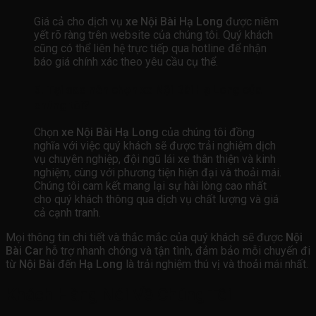
Giá cả cho dịch vụ
xe Nội Bài Hạ Long
được niêm
yết rõ ràng trên website của chúng tôi. Quý khách
cũng có thể liên hệ trực tiếp qua hotline để nhận
báo giá chính xác theo yêu cầu cụ thể.
5.
Tại sao nên chọn xe Nội Bài Hạ Long của
chúng tôi?
Chọn
xe Nội Bài Hạ Long
của chúng tôi đồng
nghĩa với việc quý khách sẽ được trải nghiệm dịch
vụ chuyên nghiệp, đội ngũ lái xe thân thiện và kinh
nghiệm, cùng với phương tiện hiện đại và thoải mái.
Chúng tôi cam kết mang lại sự hài lòng cao nhất
cho quý khách thông qua dịch vụ chất lượng và giá
cả cạnh tranh.
Mọi thông tin chi tiết và thắc mắc của quý khách sẽ được
Nội
Bài Car
hỗ trợ nhanh chóng và tận tình, đảm bảo mỗi chuyến đi
từ
Nội Bài
đến
Hạ Long
là trải nghiệm thú vị và thoải mái nhất.
Khách Hàng Nói Về Chúng Tôi