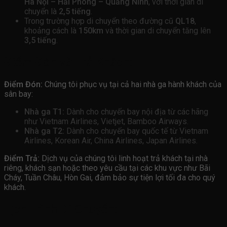
Hà Nội – Hải Phòng – Quảng Ninh
, với thời gian di
chuyển là
2,5 tiếng
.
Trong trường hợp di chuyển theo đường cũ
QL18
,
khoảng cách là
150km
và thời gian di chuyển tăng lên
3,5 tiếng
.
Điểm Đón và Trả Khách:
Điểm Đón:
Chúng tôi phục vụ tại cả hai nhà ga hành khách của
sân bay:
Nhà ga T1:
Dành cho chuyến bay nội địa từ các hãng
như Vietnam Airlines, Vietjet, Bamboo Airways.
Nhà ga T2:
Dành cho chuyến bay quốc tế từ Vietnam
Airlines, Korean Air, China Airlines, Japan Airlines.
Điểm Trả:
Dịch vụ của chúng tôi linh hoạt trả khách tại nhà
riêng, khách sạn hoặc theo yêu cầu tại các khu vực như Bãi
Cháy, Tuần Châu, Hòn Gai, đảm bảo sự tiện lợi tối đa cho quý
khách.
Lịch Trình Di Chuyển: