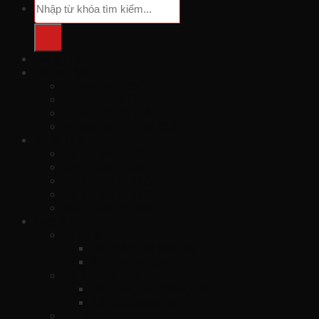
Trang Chủ
Xe Sân Bay
Xe Nội Bài 5 Chỗ
Xe Nội Bài 7 Chỗ
Xe Nội Bài 16 Chỗ
Xe Nội Bài 29 – 45 Chỗ
Xe Đi Tỉnh
Xe Đi Tỉnh 4 Chỗ
Xe Đi Tỉnh 7 Chỗ
Xe Đi Tỉnh 16 Chỗ
Xe Đi Tỉnh 29 Chỗ
Xe Đi Tỉnh 45 Chỗ
Dịch Vụ
XE SÂN BAY
Các Dòng Xe Sân Bay
Đặt Xe Sân Bay
XE ĐƯỜNG DÀI
Các Dòng Xe Đường Dài
Đặt Xe Đường Dài
XE DU LỊCH