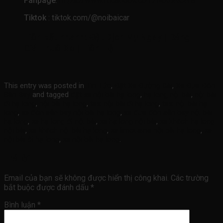
Fanpage
:
https://www.facebook.com/NoiBaiCare
Tiktok
: tiktok.com/@noibaicar
Liên kết nhanh:
Đặt Dịch Vụ Ngay
|
Bảng
Giá Thuê Xe
|
Liên Hệ
This entry was posted in
Tin Tức
,
Đặt Xe Đường Dài
,
Xe Đưa Đón
Sân Bay
and tagged
đặt xe nội bài hạ long
,
hạ long nội bài
,
nội bài
đi hạ long
,
nội bài hạ long
,
taxi nội bài đi hạ long
,
taxi nội bài hạ
long
,
xe đón sân bay nội bài hạ long
,
xe đưa đón sân bay nội bài
hạ long
,
xe hạ long đi nội bài
,
xe hạ long nội bài
,
xe khách hạ long
nội bài
,
xe khách nội bài hạ long
,
xe limousine nội bài hạ long
,
xe
nội bài đi hạ long
,
xe nội bài hạ long
.
Trả lời
Email của bạn sẽ không được hiển thị công khai.
Các trường
bắt buộc được đánh dấu
*
Bình luận
*