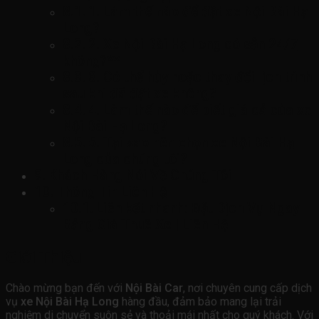
1. Làm thế nào để đặt xe Nội Bài Hạ
Long?
2. Xe Nội Bài Hạ Long có sẵn 24/7
không?**
3. Có thể hủy hoặc thay đổi lịch trình
sau khi đã đặt xe không?
4. Làm thế nào để biết giá cả của xe
Nội Bài Hạ Long?
5. Tại sao nên chọn xe Nội Bài Hạ
Long của chúng tôi?
Khách Hàng Nói Về Chúng Tôi
Thông Tin Liên Hệ
Liên kết nhanh: Đặt Dịch Vụ Ngay |
Bảng Giá Thuê Xe | Liên Hệ
Giới Thiệu
Chào mừng bạn đến với
Nội Bài Car
, nơi chuyên cung cấp dịch
vụ
xe Nội Bài Hạ Long
hàng đầu, đảm bảo mang lại trải
nghiệm di chuyển suôn sẻ và thoải mái nhất cho quý khách. Với