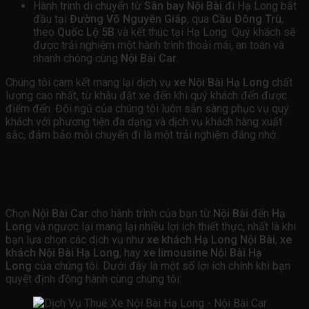
Hành trình di chuyển từ
Sân bay Nội Bài
đi Hạ Long bắt
đầu tại
Đường Võ Nguyên Giáp
, qua
Cầu Đông Trù
,
theo
Quốc Lộ 5B
và kết thúc tại Hạ Long. Quý khách sẽ
được trải nghiệm một hành trình thoải mái, an toàn và
nhanh chóng cùng
Nội Bài Car
.
Chúng tôi cam kết mang lại dịch vụ
xe Nội Bài Hạ Long
chất
lượng cao nhất, từ khâu đặt xe đến khi quý khách đến được
điểm đến. Đội ngũ của chúng tôi luôn sẵn sàng phục vụ quý
khách với phương tiện đa dạng và dịch vụ khách hàng xuất
sắc, đảm bảo mỗi chuyến đi là một trải nghiệm đáng nhớ.
Lợi Ích Khi Sử Dụng Dịch Vụ Của Chúng
Tôi
Chọn
Nội Bài Car
cho hành trình của bạn từ
Nội Bài
đến
Hạ
Long
và ngược lại mang lại nhiều lợi ích thiết thực, nhất là khi
bạn lựa chọn các dịch vụ như
xe khách Hạ Long Nội Bài
,
xe
khách Nội Bài Hạ Long
, hay
xe limousine Nội Bài Hạ
Long
của chúng tôi. Dưới đây là một số lợi ích chính khi bạn
quyết định đồng hành cùng chúng tôi: