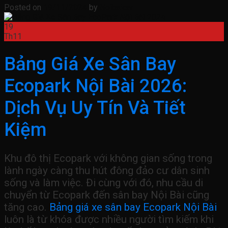
Posted on
19/11/2024
by
Noibaicar
19
Th11
Bảng Giá Xe Sân Bay
Ecopark Nội Bài 2026:
Dịch Vụ Uy Tín Và Tiết
Kiệm
Khu đô thị Ecopark với không gian sống trong
lành ngày càng thu hút đông đảo cư dân sinh
sống và làm việc. Đi cùng với đó, nhu cầu di
chuyển từ Ecopark đến sân bay Nội Bài cũng
tăng cao.
Bảng giá xe sân bay Ecopark Nội Bài
luôn là từ khóa được nhiều người tìm kiếm khi