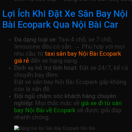
Lợi Ích Khi Đặt Xe Sân Bay Nội
Bài Ecopark Qua Nội Bài Car
Đa dạng loại xe:
Taxi 4 chỗ, xe 7 chỗ,
limousine đều có sẵn. → Phù hợp với mọi
nhu cầu: từ
taxi sân bay Nội Bài Ecopark
giá rẻ
đến xe hạng sang.
Dịch vụ hỗ trợ linh hoạt:
Đặt xe 24/7, kể cả
chuyến bay đêm.
Đặt xe sân bay Nội Bài Ecopark gấp không
còn là vấn đề.
Đội ngũ chăm sóc khách hàng chuyên
nghiệp:
Mọi thắc mắc về
giá xe đi từ sân
bay Nội Bài về Ecopark
sẽ được giải đáp
nhanh chóng.