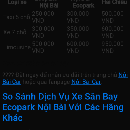
Loại xe
Hai Chiều
Nội Bài
Ecopark
250.000
300.000
500.000
Taxi 5 chỗ
VND
VND
VND
300.000
350.000
600.000
Xe 7 chỗ
VND
VND
VND
500.000
600.000
950.000
Limousine
VND
VND
VND
Xem chi tiết thêm tại đây
???? Đặt ngay để nhận ưu đãi trên trang chủ
Nội
Bài Car
hoặc qua fanpage
Nội Bài Car
.
So Sánh Dịch Vụ Xe Sân Bay
Ecopark Nội Bài Với Các Hãng
Khác