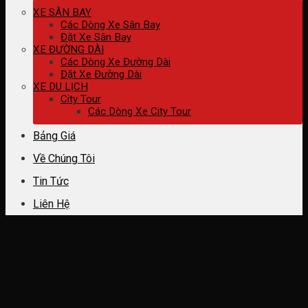
XE SÂN BAY
Các Dòng Xe Sân Bay
Đặt Xe Sân Bay
XE ĐƯỜNG DÀI
Các Dòng Xe Đường Dài
Đặt Xe Đường Dài
XE DU LỊCH
City Tour
Các Dòng Xe City Tour
Bảng Giá
Về Chúng Tôi
Tin Tức
Liên Hệ
Tin Tức
,
Xe Đưa Đón Sân Bay
Bảng Giá Xe Sân Bay Ecopark Nội Bài
2026