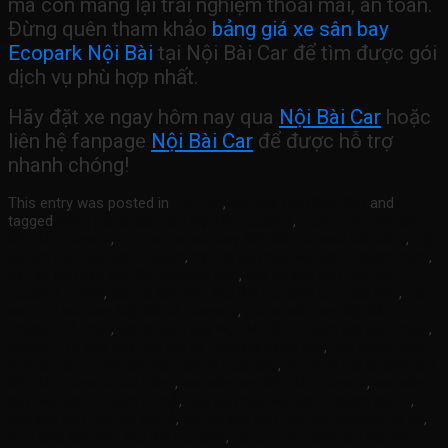
mà còn mang lại trải nghiệm thoải mái, an toàn.
Đừng quên tham khảo
bảng giá xe sân bay
Ecopark Nội Bài
tại Nội Bài Car để tìm được gói
dịch vụ phù hợp nhất.
Hãy đặt xe ngay hôm nay qua
Nội Bài Car
hoặc
liên hệ fanpage
Nội Bài Car
để được hỗ trợ
nhanh chóng!
This entry was posted in
Tin Tức
,
Xe Đưa Đón Sân Bay
and
tagged
bảng giá xe sân bay Nội Bài Ecopark
,
dịch vụ xe sân bay
Nội Bài Ecopark
,
dịch vụ xe sân bay Nội Bài Ecopark tiết kiệm
,
đặt
xe sân bay Nội Bài Ecopark
,
đặt xe sân bay Nội Bài Ecopark đêm
,
đặt xe sân bay Nội Bài Ecopark gấp
,
đặt xe sân bay Nội Bài
Ecopark online
,
đặt xe sân bay Nội Bài Ecopark qua app nào
,
giá
xe đi từ sân bay Nội Bài về Ecopark
,
giá xe sân bay Nội Bài
Ecopark rẻ nhất
,
gọi xe sân bay Nội Bài về Ecopark giá bao nhiêu
,
muốn đi từ sân bay Nội Bài về Ecopark bằng taxi
,
nên chọn hãng
taxi nào đi từ sân bay Nội Bài về Ecopark.
,
so sánh giá xe sân bay
Nội Bài Ecopark các hãng
,
taxi sân bay Nội Bài Ecopark
,
taxi sân
bay Nội Bài Ecopark 4 chỗ
,
taxi sân bay Nội Bài Ecopark giá rẻ
,
taxi sân bay Nội Bài giá rẻ
,
tìm xe sân bay Nội Bài Ecopark uy tín
,
xe 7 chỗ sân bay Nội Bài Ecopark
,
xe đưa đón sân bay Nội Bài