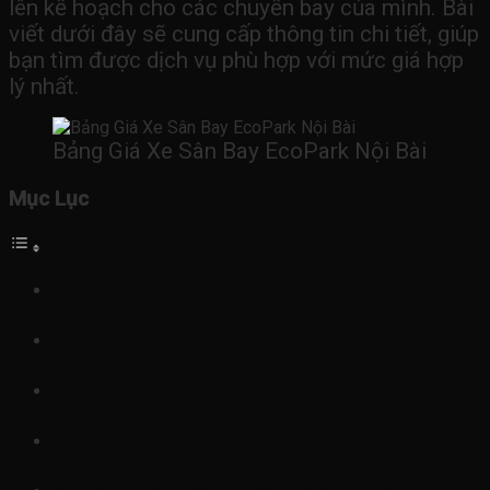
lên kế hoạch cho các chuyến bay của mình. Bài
viết dưới đây sẽ cung cấp thông tin chi tiết, giúp
bạn tìm được dịch vụ phù hợp với mức giá hợp
lý nhất.
Bảng Giá Xe Sân Bay EcoPark Nội Bài
Mục Lục
Tại Sao Nên Sử Dụng Dịch Vụ Xe Sân Bay
Ecopark Nội Bài?
Bảng Giá Xe Sân Bay Ecopark Nội Bài Chi
Tiết
So Sánh Dịch Vụ Xe Sân Bay Ecopark Nội
Bài Với Các Hãng Khác
Lợi Ích Khi Đặt Xe Sân Bay Nội Bài Ecopark
Qua Nội Bài Car
Hướng Dẫn Đặt Xe Sân Bay Ecopark Nội