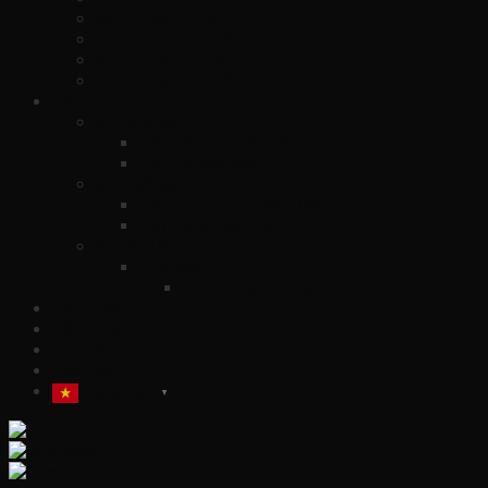
Xe Đi Tỉnh 7 Chỗ
Xe Đi Tỉnh 16 Chỗ
Xe Đi Tỉnh 29 Chỗ
Xe Đi Tỉnh 45 Chỗ
Dịch Vụ
XE SÂN BAY
Các Dòng Xe Sân Bay
Đặt Xe Sân Bay
XE ĐƯỜNG DÀI
Các Dòng Xe Đường Dài
Đặt Xe Đường Dài
XE DU LỊCH
City Tour
Các Dòng Xe City Tour
Bảng Giá
Về Chúng Tôi
Tin Tức
Liên Hệ
Tiếng Việt
▼