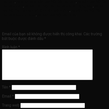
Ecopark
,
xe limousine sân bay Nội Bài Ecopark
,
xe sân bay Nội Bài
Ecopark 24/7
,
xe sân bay Nội Bài Ecopark chất lượng cao
,
xe sân
bay Nội Bài Ecopark có đón tận nhà không
,
xe sân bay Nội Bài
Ecopark door to door
,
xe sân bay Nội Bài uy tín
.
Trả lời
Email của bạn sẽ không được hiển thị công khai.
Các trường
bắt buộc được đánh dấu
*
Bình luận
*
Tên
*
Email
*
Trang web