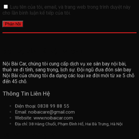
Lưu tên của tôi, email, và trang web trong trình duyệt này
cho lần bình luận kế tiếp của tôi.
DỊCH VỤ VẬN TẢI NỘI BÀI CAR
Nội Bài Car, chúng tôi cung cấp dịch vụ xe sân bay nội bài,
thuê xe đi tỉnh, sang trọng, lịch sự. Đội ngũ đưa đón sân bay
Nội Bài của chúng tôi đa dạng các loại xe đời mới từ xe 5 chỗ
đến 45 chỗ.
Thông Tin Liên Hệ
Điện thoại: 0838 99 88 55
Email: noibaicare@gmail.com
Website: www.noibaicar.com
Địa chỉ: 38 Hàng Chuối, Phạm Đình Hổ, Hai Bà Trưng, Hà Nội
Kết nối với chúng tôi