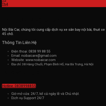
15
Th4
DỊCH VỤ VẬN TẢI NỘI BÀI CAR
Nội Bài Car, chúng tôi cung cấp dịch vụ xe sân bay nội bài, thuê xe
45 chỗ.
Thông Tin Liên Hệ
Điện thoại: 0838 99 88 55
Email: noibaicare@gmail.com
Website: www.noibaicar.com
Địa chỉ: 38 Hàng Chuối, Phạm Đình Hổ, Hai Bà Trưng, Hà Nội
Kết nối với chúng tôi
Hotline: 0838998855
Giờ mở cửa: 24/7, kể cả ngày lễ và Chủ nhật.
Dịch vụ Support 24/7