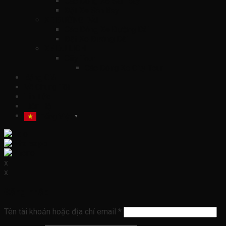
Các Dòng Xe Sân Bay
Đặt Xe Sân Bay
XE ĐƯỜNG DÀI
Các Dòng Xe Đường Dài
Đặt Xe Đường Dài
XE DU LỊCH
City Tour
Các Dòng Xe City Tour
Bảng Giá
Về Chúng Tôi
Tin Tức
Liên Hệ
Tiếng Việt
▼
x
x
Đăng nhập
Tên tài khoản hoặc địa chỉ email
*