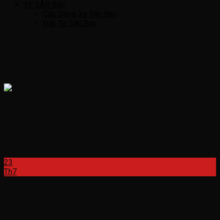
XE SÂN BAY
Các Dòng Xe Sân Bay
Đặt Xe Sân Bay
Thuê Xe Du Lịch Hòa Bình 2026
Thuê Xe Du Lịch Hòa Bình: Hướng Dẫn Chi Tiết Cho Chuyến Đi
Hoàn Hảo...
23
Th7