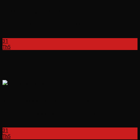
Thuê Xe Du Lịch Quảng Ngãi 2026
Giới Thiệu Về Dịch Vụ Thuê Xe Du Lịch Quảng Ngãi Bạn đang
tìm kiếm...
31
Th5
Dịch Vụ Thuê Xe Du Lịch Đà Nẵng 4 – 45 Chỗ
Hướng Dẫn Thuê Xe Du Lịch Đà Nẵng: Giá Cả, Dịch Vụ & Kinh
Nghiệm...
31
Th5