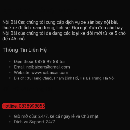
DỊCH VỤ VẬN TẢI NỘI BÀI CAR
Nội Bài Car, chúng tôi cung cấp dịch vụ xe sân bay nội bài,
thuê xe đi tỉnh, sang trọng, lịch sự. Đội ngũ đưa đón sân bay
Nội Bài của chúng tôi đa dạng các loại xe đời mới từ xe 5 chỗ
đến 45 chỗ.
Thông Tin Liên Hệ
Điện thoại: 0838 99 88 55
Email: noibaicare@gmail.com
Website: www.noibaicar.com
Địa chỉ: 38 Hàng Chuối, Phạm Đình Hổ, Hai Bà Trưng, Hà Nội
Kết nối với chúng tôi
Hotline: 0838998855
Giờ mở cửa: 24/7, kể cả ngày lễ và Chủ nhật.
Dịch vụ Support 24/7