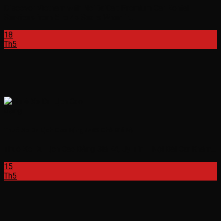
Discover Vietnam with NoiBaiCar: Premium Car Rental
Services from 5 to 45 Seats When it...
18
Th5
Thuê Xe Du Lịch Cao Bằng 4-45 Chỗ Giá Rẻ
Thuê Xe Du Lịch Cao Bằng Giá Rẻ, Uy Tín – Nội Bài Car Khám...
15
Th5