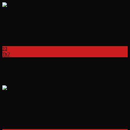
Thuê Xe Du Lịch Vĩnh Phúc 2026
Thuê Xe Du Lịch Vĩnh Phúc: Giải Pháp Tối Ưu Cho Hành Trình
Của Bạn...
23
Th7
Dịch Vụ Thuê Xe Du Lịch Khánh Hòa 2026
Thuê Xe Du Lịch Khánh Hòa: Hướng Dẫn Từ A đến Z Khánh
Hòa, với...