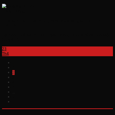
Thuê Xe Du Lịch Tuyên Quang 2026: Bí Mật Đằng Sau Hành Trình
Hoàn Hảo
Tại Sao Thuê Xe Du Lịch Tuyên Quang Là Chìa Khóa Cho Một
Chuyến Đi...
23
Th4
1
2
3
4
5
…
7