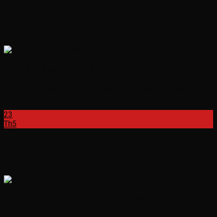
Bảng Giá Thuê Xe Du Lịch Huế 2026
Thuê Xe Du Lịch Huế: Hướng Dẫn Chi Tiết và Bảng Giá Huế –
cố...
23
Th5
Vietnam Car Rental with NoiBaiCar: Premium, Safe & Personalized
Travel