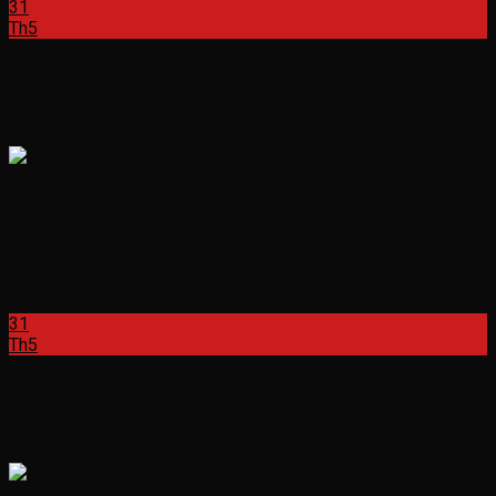
31
Th5
Bảng Giá Thuê Xe Du Lịch Gia Lai 2026
Thuê Xe Du Lịch Gia Lai – Hành Trình An Toàn, Tiện Nghi và
Đầy...
31
Th5