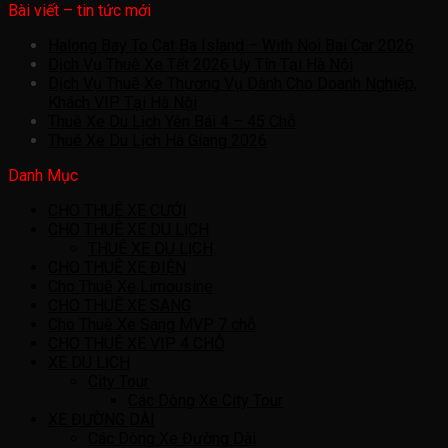
Bài viết – tin tức mới
Halong Bay To Cat Ba Island – With Noi Bai Car 2026
Dịch Vụ Thuê Xe Tết 2026 Uy Tín Tại Hà Nội
Dịch Vụ Thuê Xe Thương Vụ Dành Cho Doanh Nghiệp,
Khách VIP Tại Hà Nội
Thuê Xe Du Lịch Yên Bái 4 – 45 Chỗ
Thuê Xe Du Lịch Hà Giang 2026
Danh Mục
CHO THUÊ XE CƯỚI
CHO THUÊ XE DU LỊCH
THUÊ XE DU LỊCH
CHO THUÊ XE ĐIỆN
Cho Thuê Xe Limousine
CHO THUÊ XE SANG
Cho Thuê Xe Sang MVP 7 chỗ
CHO THUÊ XE VIP 4 CHỖ
XE DU LỊCH
City Tour
Các Dòng Xe City Tour
XE ĐƯỜNG DÀI
Các Dòng Xe Đường Dài